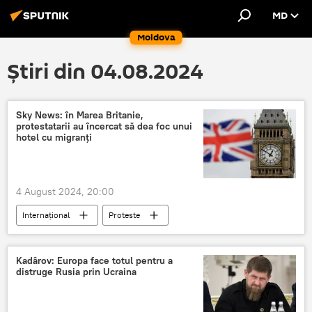
MD
Moldova
Știri din 04.08.2024
Sky News: în Marea Britanie,
protestatarii au încercat să dea foc unui
hotel cu migranți
4 August 2024, 20:00
Internațional
Proteste
Marea Britanie
Marea Britanie
Kadârov: Europa face totul pentru a
distruge Rusia prin Ucraina