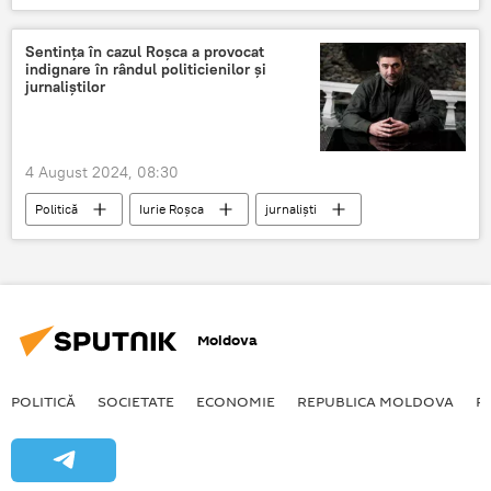
Sentința în cazul Roșca a provocat
indignare în rândul politicienilor și
jurnaliștilor
4 August 2024, 08:30
Politică
Iurie Roșca
jurnaliști
politicieni
Moldova
POLITICĂ
SOCIETATE
ECONOMIE
REPUBLICA MOLDOVA
R