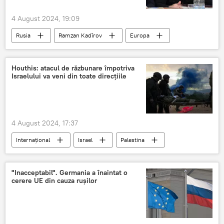
4 August 2024, 19:09
Rusia
Ramzan Kadîrov
Europa
Rusia
Houthis: atacul de răzbunare împotriva
Israelului va veni din toate direcțiile
4 August 2024, 17:37
Internațional
Israel
Palestina
"Inacceptabil". Germania a înaintat o
cerere UE din cauza rușilor