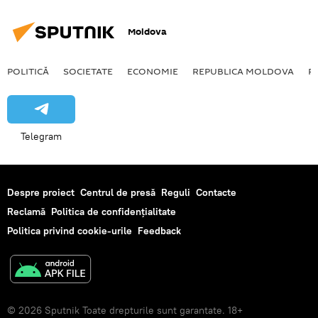
Moldova
POLITICĂ
SOCIETATE
ECONOMIE
REPUBLICA MOLDOVA
R
Telegram
Despre proiect
Centrul de presă
Reguli
Contacte
Reclamă
Politica de confidențialitate
Politica privind cookie-urile
Feedback
© 2026 Sputnik Toate drepturile sunt garantate. 18+