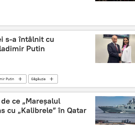
 s-a întâlnit cu
ladimir Putin
mir Putin
Găgăuzia
 de ce „Mareșalul
s cu „Kalibrele” în Qatar