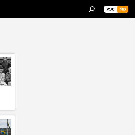
РУС
MD