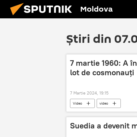
Moldova
Știri din 07
7 martie 1960: A î
lot de cosmonauți
7 Martie 2024, 19:15
Video
video
Suedia a devenit