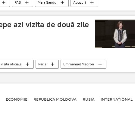
PAS
Maia Sandu
Abuzuri
Ion Păduraru
pe azi vizita de două zile
vizită oficială
Paris
Emmanuel Macron
ECONOMIE
REPUBLICA MOLDOVA
RUSIA
INTERNAȚIONAL