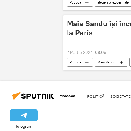
Politică
alegeri prezidențiale
alternativă
Parlamentul RM
Maia Sandu își înce
la Paris
7 Martie 2024, 08:09
Politică
Maia Sandu
Întrevedere
Moldova
POLITICĂ
SOCIETATE
Telegram