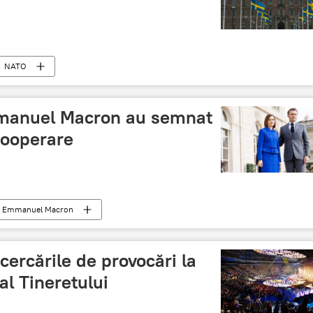
NATO
manuel Macron au semnat
cooperare
Emmanuel Macron
cercările de provocări la
al Tineretului