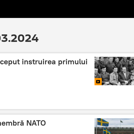
.03.2024
nceput instruirea primului
 membră NATO