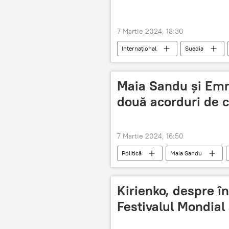
7 Martie 2024, 18:30
Internațional
Suedia
Maia Sandu și Em
două acorduri de 
7 Martie 2024, 16:50
Politică
Maia Sandu
Kirienko, despre în
Festivalul Mondial 