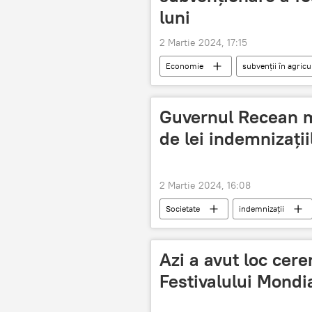
luni
2 Martie 2024, 17:15
Economie
subvenții în agricu
Guvernul Recean m
de lei indemnizații
2 Martie 2024, 16:08
Societate
indemnizații
Azi a avut loc cer
Festivalului Mondia