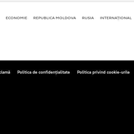
ECONOMIE
REPUBLICA MOLDOVA
RUSIA
INTERNAȚIONAL
clamă
Politica de confidențialitate
Politica privind cookie-urile