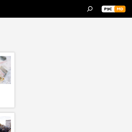
РУС
MD