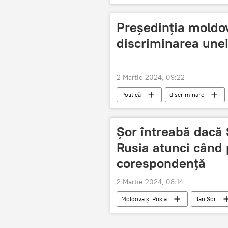
Președinția moldo
discriminarea unei
2 Martie 2024, 09:22
Politică
discriminare
Alegeri prezidenţiale
Anul 20
Șor întreabă dacă 
Rusia atunci când 
corespondență
2 Martie 2024, 08:14
Moldova și Rusia
Ilan Șor
Republica Moldova
Anul 202