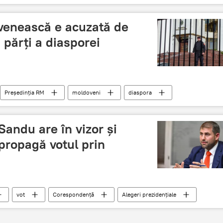
venească e acuzată de
 părți a diasporei
Președinția RM
moldoveni
diaspora
24
vot
Corespondență
Sandu are în vizor și
propagă votul prin
vot
Corespondență
Alegeri prezidenţiale
4
Rusia
diaspora