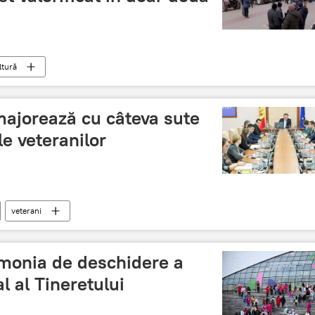
ltură
ajorează cu câteva sute
le veteranilor
veterani
emonia de deschidere a
l al Tineretului