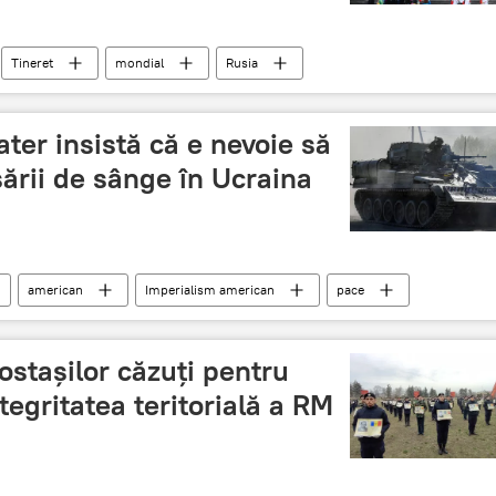
Tineret
mondial
Rusia
ter insistă că e nevoie să
ării de sânge în Ucraina
american
Imperialism american
pace
stașilor căzuți pentru
tegritatea teritorială a RM