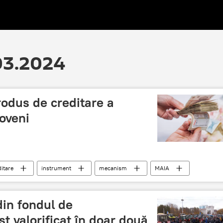
.03.2024
odus de creditare a
doveni
ditare
instrument
mecanism
MAIA
in fondul de
t valorificat în doar două