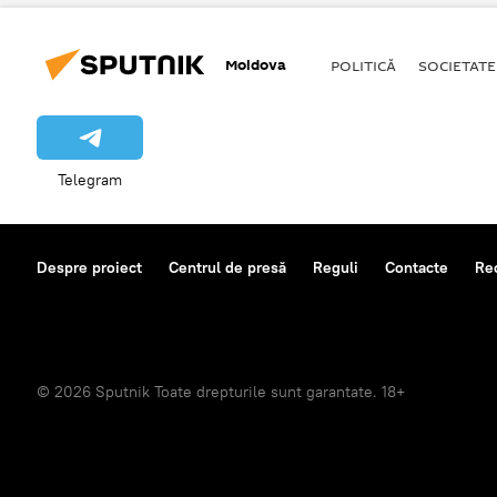
Moldova
POLITICĂ
SOCIETATE
Telegram
Despre proiect
Centrul de presă
Reguli
Contacte
Re
© 2026 Sputnik Toate drepturile sunt garantate. 18+