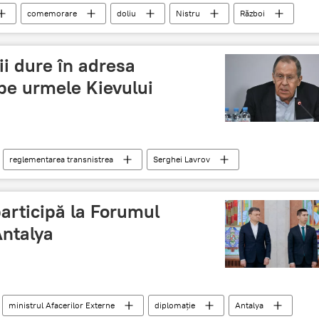
comemorare
doliu
Nistru
Război
torială
ostași
căzuți
ii dure în adresa
 pe urmele Kievului
reglementarea transnistrea
Serghei Lavrov
formatul 5+2 problema transnistreană
soluționare
articipă la Forumul
Antalya
ministrul Afacerilor Externe
diplomație
Antalya