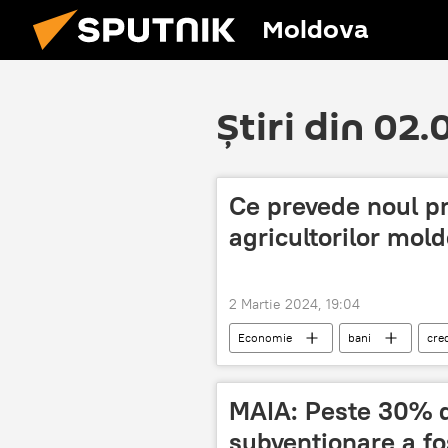
Moldova
Știri din 02
Ce prevede noul pr
agricultorilor mol
2 Martie 2024, 19:04
Economie
bani
cre
MAIA: Peste 30% d
subvenționare a fos