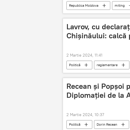
Republica Moldova
miting
independență
integritate teri
Lavrov, cu declaraț
Chișinăului: calcă
2 Martie 2024, 11:41
Politică
reglementare
diplomație
Chișinău
soluționarea conflictului transnistrean
Recean și Popșoi p
Diplomației de la 
2 Martie 2024, 10:37
Politică
Dorin Recean