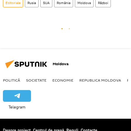
Editoriale
Rusia
SUA
România
Moldova
Război
Moldova
POLITICĂ
SOCIETATE
ECONOMIE
REPUBLICA MOLDOVA
R
Telegram
Despre proiect
Centrul de presă
Reguli
Contacte