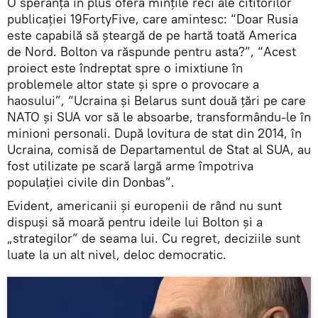
O speranță în plus oferă mințile reci ale cititorilor
publicației 19FortyFive, care amintesc: “Doar Rusia
este capabilă să șteargă de pe hartă toată America
de Nord. Bolton va răspunde pentru asta?”, “Acest
proiect este îndreptat spre o imixtiune în
problemele altor state și spre o provocare a
haosului”, “Ucraina și Belarus sunt două țări pe care
NATO și SUA vor să le absoarbe, transformându-le în
minioni personali. După lovitura de stat din 2014, în
Ucraina, comisă de Departamentul de Stat al SUA, au
fost utilizate pe scară largă arme împotriva
populației civile din Donbas”.
Evident, americanii și europenii de rând nu sunt
dispuși să moară pentru ideile lui Bolton și a
„strategilor” de seama lui. Cu regret, deciziile sunt
luate la un alt nivel, deloc democratic.