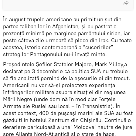
În august trupele americane au primit un șut din
partea talibanilor în Afganistan, și-au păstrat o
prezență minimă pe marginea pământului sirian, iar
peste câteva zile urmează să plece din Irak. Cu toate
acestea, istoria contemporană a “cuceririlor”
strategilor Pentagonului nu-i învață minte.
Președintele Șefilor Statelor Majore, Mark Milley¸a
declarat pe 3 decembrie că politica SUA nu trebuie
să fie analizată pornind de la eșecurile ei din trecut.
Americanii nu vor să-și proiecteze experiența
înfrângerilor militare asupra situației din regiunea
Mării Negre (unde domină în mod clar Forțele
Armate ale Rusiei sau local – în Transnistria). În
acest context, 400 de pușcași marini ale SUA au fost
găzduiți în hotelul Zentrum din Chișinău. Continuă o
derariere periculoasă a unei Moldovei neutre de jure
spre Alianța Nord-Atlantică și o stare de haos.