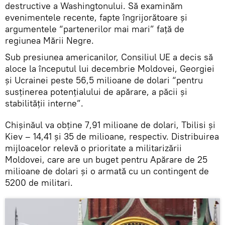
destructive a Washingtonului. Să examinăm
evenimentele recente, fapte îngrijorătoare și
argumentele “partenerilor mai mari” față de
regiunea Mării Negre.
Sub presiunea americanilor, Consiliul UE a decis să
aloce la începutul lui decembrie Moldovei, Georgiei
și Ucrainei peste 56,5 milioane de dolari “pentru
susținerea potențialului de apărare, a păcii și
stabilității interne”.
Chișinăul va obține 7,91 milioane de dolari, Tbilisi și
Kiev – 14,41 și 35 de milioane, respectiv. Distribuirea
mijloacelor relevă o prioritate a militarizării
Moldovei, care are un buget pentru Apărare de 25
milioane de dolari și o armată cu un contingent de
5200 de militari.