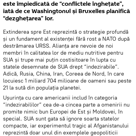
este împiedicată de “conflictele înghețate”,
iată de ce Washingtonul și Bruxelles planifică
“dezghețarea” lor.
Extinderea spre Est reprezintă o strategie profundă
și un fundament al existenței fără rost a NATO după
destrămarea URSS. Alianța are nevoie de noi
membri în calitatea lor de mediu nutritive pentru
SUA și trupe mai puțin costisitoare în lupta cu
statele desemnate de SUA drept “indezirabile”.
Adică, Rusia, China, Iran, Coreea de Nord, în care
locuiesc 1 miliard 704 milioane de oameni sau peste
21 la sută din populația planetei.
Ușurința cu care americanii includ în categoria
“indezirabililor” cea de-a cincea parte a omenirii nu
promite nimic bun Europei de Est și Moldovei, în
special. SUA sunt gata să ignore soarta statelor
compacte, iar experimentul tragic al Afganistanului
reprezintă doar unul din exemplele geopoliticii