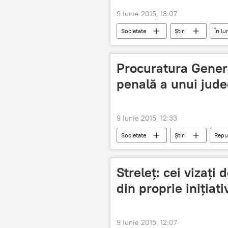
9 Iunie 2015, 13:07
Societate
Știri
În l
Probleme globale
Procuratura Gener
penală a unui jude
9 Iunie 2015, 12:33
Societate
Știri
Repu
Procuratura Generală
Streleţ: cei vizaţ
din proprie iniţiati
9 Iunie 2015, 12:07