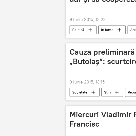
9 Iunie 2015, 13:28
Politică
În lume
Ana
Cauza preliminară 
„Butoiaş”: scurtcir
9 Iunie 2015, 13:15
Societate
Știri
Repu
Miercuri Vladimir 
Francisc