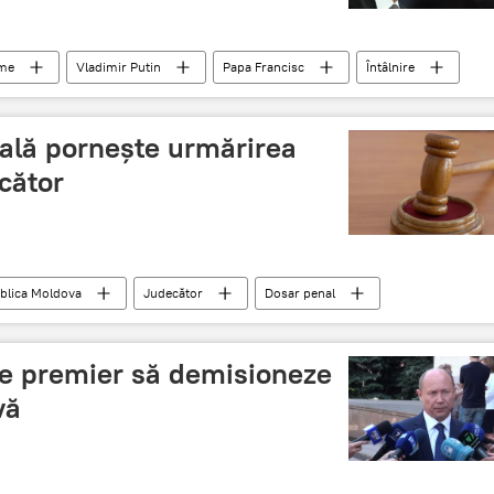
ume
Vladimir Putin
Papa Francisc
Întâlnire
ală porneşte urmărirea
cător
blica Moldova
Judecător
Dosar penal
i de premier să demisioneze
vă