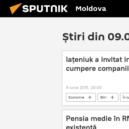
Moldova
Știri din 09
Iaţeniuk a invitat 
cumpere companii
9 Iunie 2015, 20:00
Economie
Știri
În 
Pensia medie în R
existență