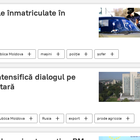
le înmatriculate în
blica Moldova
maşini
poliţie
şofer
tensifică dialogul pe
tară
ublica Moldova
Rusia
export
prode agricole