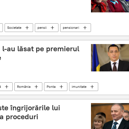
Societate
pensii
pensionari
 l-au lăsat pe premierul
e
ă
România
Ponta
imunitate
is
e îngrijorările lui
la proceduri