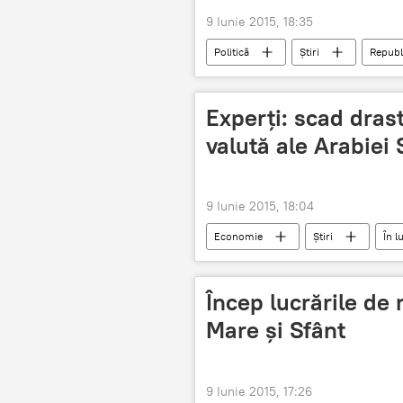
9 Iunie 2015, 18:35
Politică
Știri
Republ
Demisii
Experţi: scad drast
valută ale Arabiei
9 Iunie 2015, 18:04
Economie
Știri
În 
Aur
Petrol
Preţuri
Încep lucrările de 
Mare şi Sfânt
9 Iunie 2015, 17:26