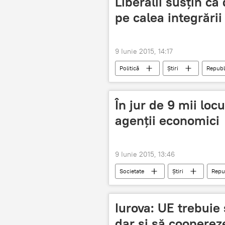
Liberalii susţin c
pe calea integrării
9 Iunie 2015, 14:17
Politică
Știri
Republ
Politica bugetară
În jur de 9 mii loc
agenţii economici
9 Iunie 2015, 13:46
Societate
Știri
Repu
ANOFM
Iurova: UE trebuie
dar și să cooperez