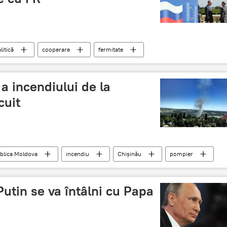
litică
cooperare
fermitate
a incendiului de la
cuit
blica Moldova
incendiu
Chişinău
pompier
Putin se va întâlni cu Papa