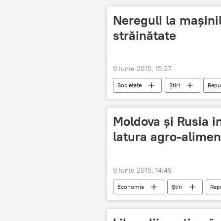
Nereguli la maşini
străinătate
9 Iunie 2015, 15:27
Societate
Știri
Repu
Moldova şi Rusia in
latura agro-alimen
9 Iunie 2015, 14:49
Economie
Știri
Rep