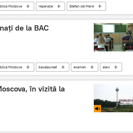
blica Moldova
reparaţie
Ştefan cel Mare
inaţi de la BAC
blica Moldova
bacalaureat
examen
elevi
oscova, în vizită la