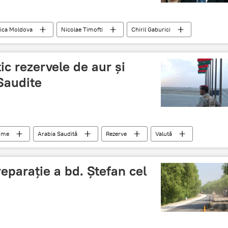
ica Moldova
Nicolae Timofti
Chiril Gaburici
ic rezervele de aur şi
 Saudite
lume
Arabia Saudită
Rezerve
Valută
reparaţie a bd. Ştefan cel