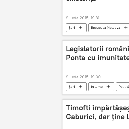
9 Iunie 2015, 19:31
Știri
Republica Moldova
minimul de existență
Legislatorii români
Ponta cu imunitat
9 Iunie 2015, 19:00
Știri
În lume
Politic
Parlamentul României
Iohann
Timofti împărtăşeşt
Gaburici, dar ţine 