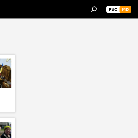
РУС
MD