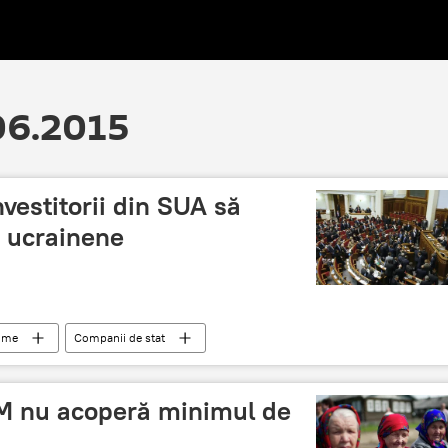
.06.2015
investitorii din SUA să
 ucrainene
lume
Companii de stat
M nu acoperă minimul de