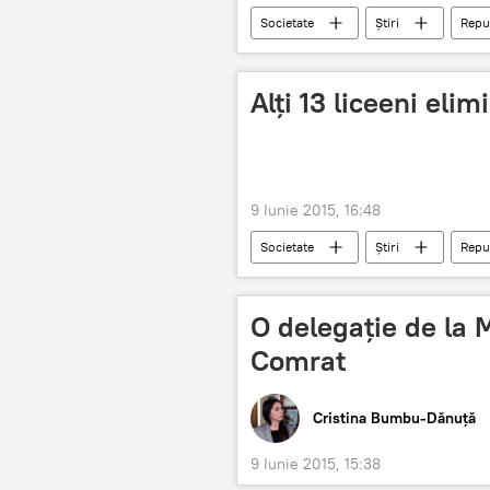
Societate
Știri
Repu
Chişinău
Alţi 13 liceeni elim
9 Iunie 2015, 16:48
Societate
Știri
Repu
eliminaţi
O delegație de la M
Comrat
Cristina Bumbu-Dănuță
9 Iunie 2015, 15:38