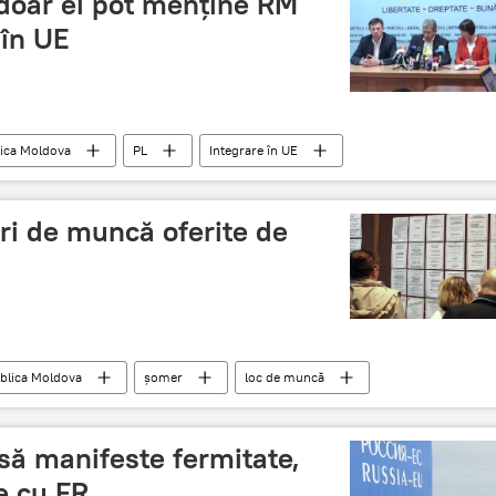
ă doar ei pot menţine RM
 în UE
ica Moldova
PL
Integrare în UE
uri de muncă oferite de
blica Moldova
şomer
loc de muncă
 să manifeste fermitate,
e cu FR