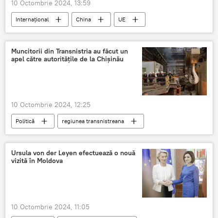
10 Octombrie 2024, 13:59
Internațional
China
UE
Muncitorii din Transnistria au făcut un
apel către autoritățile de la Chișinău
10 Octombrie 2024, 12:25
Politică
regiunea transnistreana
embargo
muncitori
Ursula von der Leyen efectuează o nouă
vizită în Moldova
10 Octombrie 2024, 11:05