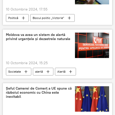
10 Octombrie 2024, 17:55
Politică
Blocul politic „Victorie”
Telegram"
Telegram Messenger
Opoziție
Moldova va avea un sistem de alertă
privind urgențele și dezastrele naturale
10 Octombrie 2024, 15:25
Societate
alertă
Alertă
dezastre
calamitati naturale
Serviciul 112
Șeful Camerei de Comerț a UE spune că
războiul economic cu China este
inevitabil