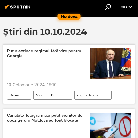
MD
Moldova
Știri din 10.10.2024
Putin extinde regimul fără vize pentru
Georgia
10 Octombrie 2024, 19:10
Rusia
Vladimir Putin
regim de vize
Georgia
Canalele Telegram ale politicienilor de
opoziție din Moldova au fost blocate