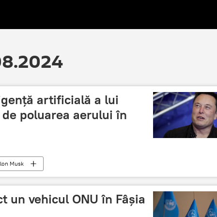
.08.2024
ență artificială a lui
de poluarea aerului în
lon Musk
ct un vehicul ONU în Fâșia