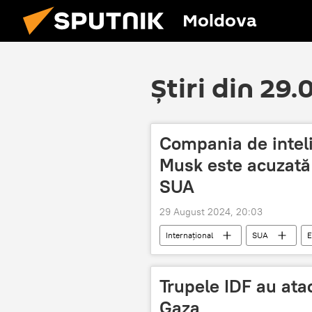
Moldova
Știri din 29
Compania de intelig
Musk este acuzată 
SUA
29 August 2024, 20:03
Internațional
SUA
E
Trupele IDF au ata
Gaza