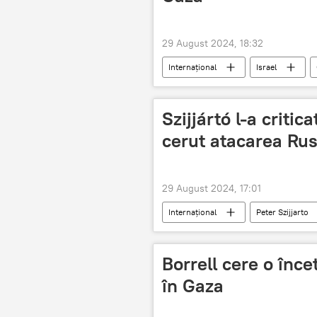
29 August 2024, 18:32
Internațional
Israel
Szijjártó l-a critic
cerut atacarea Rus
29 August 2024, 17:01
Internațional
Peter Szijjarto
Borrell cere o încet
în Gaza