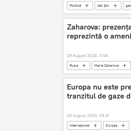
Politică
Ilan Șor
gaz
Zaharova: prezența
reprezintă o amen
29 August 2024, 11:04
Rusia
Maria Zaharova
Europa nu este pre
tranzitul de gaze d
29 August 2024, 09:31
Internațional
Europa