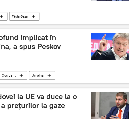
Fâșia Gaza
ofund implicat în
aina, a spus Peskov
Occident
Ucraina
ovei la UE va duce la o
a prețurilor la gaze