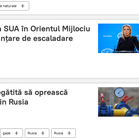
e naturale
 SUA în Orientul Mijlociu
ințare de escaladare
gătită să oprească
in Rusia
gaze
Rusia
Rusia