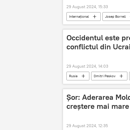
29 August 2024, 15:33
Internațional
Josep Borrell
Occidentul este pr
conflictul din Ucr
29 August 2024, 14:03
Rusia
Dmitri Peskov
Șor: Aderarea Mold
creștere mai mare 
29 August 2024, 12:35