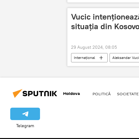
Vucic intenţioneaz
situaţia din Kosov
29 August 2024, 08:05
Internațional
Aleksandar Vuc
Moldova
POLITICĂ
SOCIETATE
Telegram