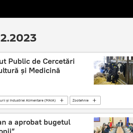
12.2023
ut Public de Cercetări
ultură și Medicină
urii și Industriei Alimentare (MAIA)
Zootehnie
n a aprobat bugetul
opii”