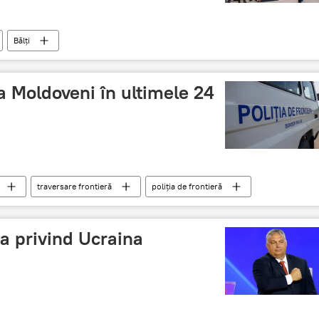
Bălți
ra Moldoveni în ultimele 24
traversare frontieră
poliția de frontieră
a privind Ucraina