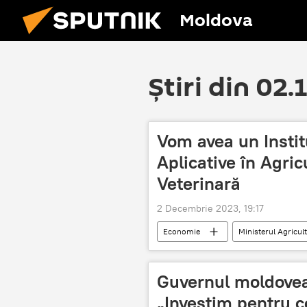
Moldova
Știri din 02.
Vom avea un Instit
Aplicative în Agric
Veterinară
2 Decembrie 2023, 19:17
Economie
Ministerul Agricult
veterinar
Guvernul moldovea
„Investim pentru c