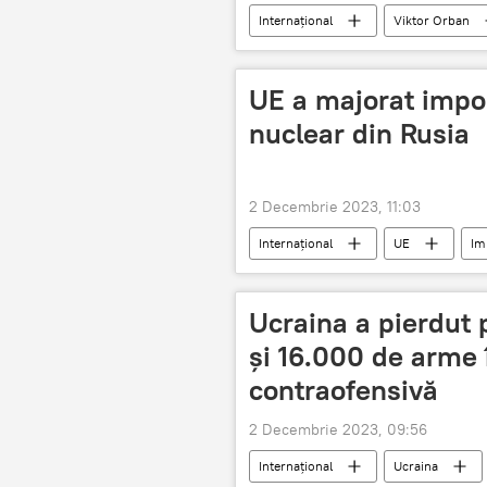
Internațional
Viktor Orban
UE a majorat impor
nuclear din Rusia
2 Decembrie 2023, 11:03
Internațional
UE
Im
Ucraina a pierdut
și 16.000 de arme 
contraofensivă
2 Decembrie 2023, 09:56
Internațional
Ucraina