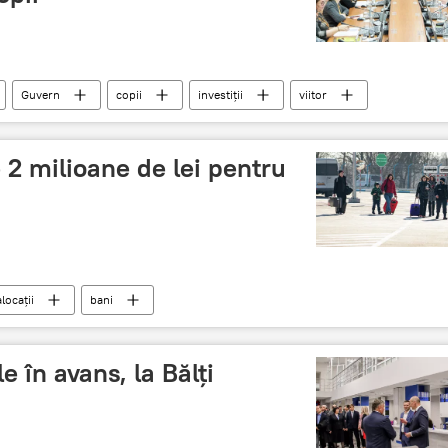
Guvern
copii
investiții
viitor
2 milioane de lei pentru
alocații
bani
 în avans, la Bălți