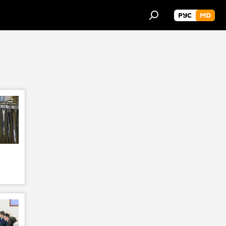
РУС
MD