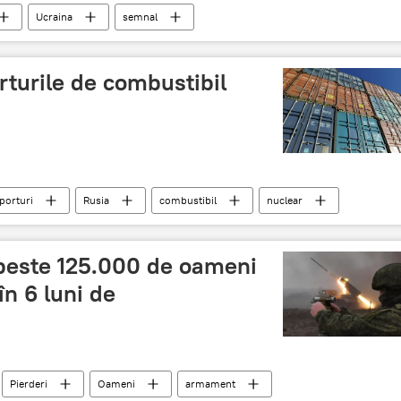
Ucraina
semnal
turile de combustibil
porturi
Rusia
combustibil
nuclear
 peste 125.000 de oameni
în 6 luni de
Pierderi
Oameni
armament