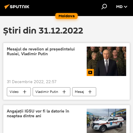
MD
Moldova
Știri din 31.12.2022
Mesajul de revelion al președintelui
Rusiei, Vladimir Putin
31 Decembrie 2022, 22:57
Video
Vladimir Putin
Mesaj
Revelion 2023
Anul Nou
Anul 2023
Angajații IGSU vor fi la datorie în
noaptea dintre ani