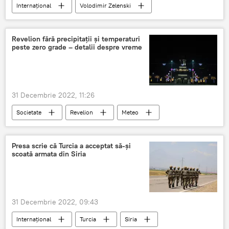
Internațional
Volodimir Zelenski
Discriminare
Minorități naționale
Români
Ucraina
Revelion fără precipitații și temperaturi
peste zero grade – detalii despre vreme
31 Decembrie 2022, 11:26
Societate
Revelion
Meteo
Moldova
CHIȘINĂU
Anul 2023
Revelion 2023
Presa scrie că Turcia a acceptat să-și
scoată armata din Siria
31 Decembrie 2022, 09:43
Internațional
Turcia
Siria