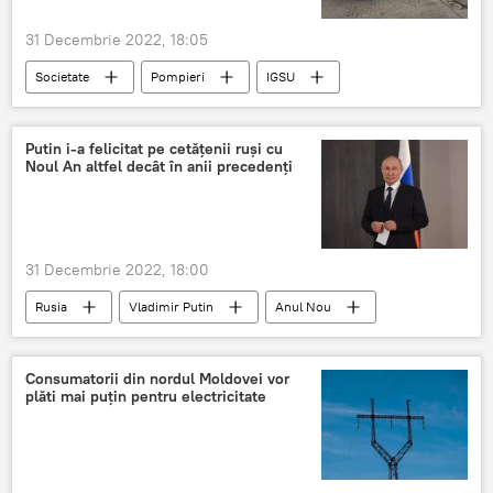
31 Decembrie 2022, 18:05
Societate
Pompieri
IGSU
datorie
Revelion 2023
Putin i-a felicitat pe cetățenii ruși cu
Noul An altfel decât în anii precedenți
31 Decembrie 2022, 18:00
Rusia
Vladimir Putin
Anul Nou
Anul 2023
Revelion 2023
Consumatorii din nordul Moldovei vor
plăti mai puțin pentru electricitate