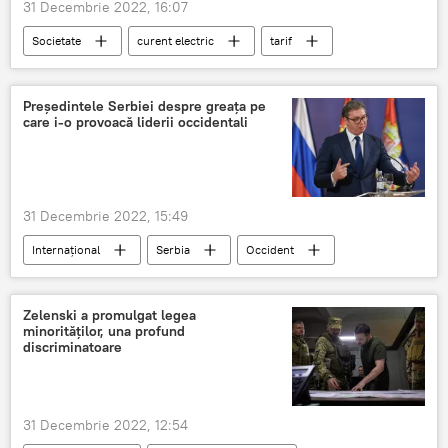
31 Decembrie 2022, 16:07
Societate
curent electric
tarif
ieftinire
Preşedintele Serbiei despre greaţa pe
care i-o provoacă liderii occidentali
31 Decembrie 2022, 15:49
Internațional
Serbia
Occident
Aleksandar Vucic
Zelenski a promulgat legea
minorităţilor, una profund
discriminatoare
31 Decembrie 2022, 12:54