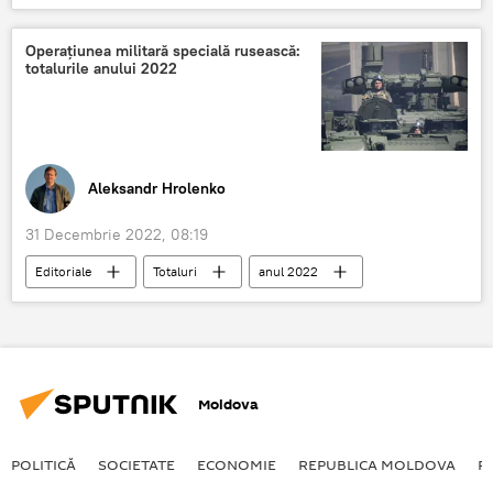
Moscova
Operațiunea militară specială rusească:
totalurile anului 2022
Aleksandr Hrolenko
31 Decembrie 2022, 08:19
Editoriale
Totaluri
anul 2022
operațiune specială
operațiune militară
Moldova
POLITICĂ
SOCIETATE
ECONOMIE
REPUBLICA MOLDOVA
R