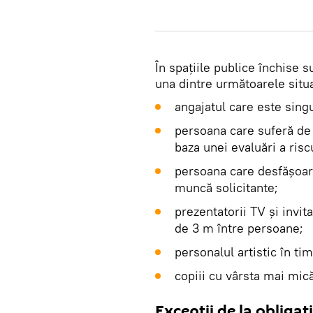
În spațiile publice închise 
una dintre următoarele situa
angajatul care este singu
persoana care suferă de 
baza unei evaluări a ris
persoana care desfășoară 
muncă solicitante;
prezentatorii TV și invita
de 3 m între persoane;
personalul artistic în ti
copiii cu vârsta mai mică
Excepții de la obligat