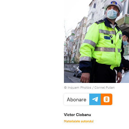
© Inquam Photos / Cornel Putan
Abonare
Victor Ciobanu
Materialele autorului