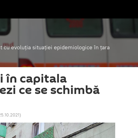
t cu evoluția situației epidemiologice în țara
i în capitala
ezi ce se schimbă
25.10.2021
)