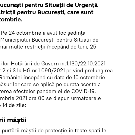
ucurești pentru Situații de Urgență
ricții pentru București, care sunt
ctombrie.
.
Pe 24 octombrie a avut loc ședința
Municipiului București pentru Situații de
mai multe restricții începând de luni, 25
rilor Hotărârii de Guvern nr.1.130/22.10.2021
 2 și 3 la HG nr.1.090/2021 privind prelungirea
ul României începând cu data de 10 octombrie
ăsurilor care se aplică pe durata acesteia
terea efectelor pandemiei de COVID-19,
ombrie 2021 ora 00 se dispun următoarele
14 de zile:
ii măștii
a purtării măștii de protecție în toate spațiile