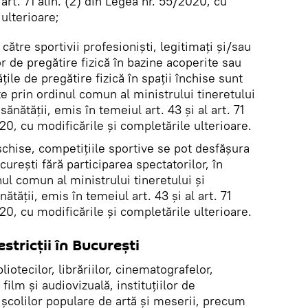
 art. 71 alin. (2) din Legea nr. 55/2020, cu
 ulterioare;
ătre sportivii profesioniști, legitimați și/sau
or de pregătire fizică în bazine acoperite sau
tățile de pregătire fizică în spații închise sunt
te prin ordinul comun al ministrului tineretului
 sănătății, emis în temeiul art. 43 și al art. 71
20, cu modificările și completările ulterioare.
eschise, competițiile sportive se pot desfășura
curești fără participarea spectatorilor, în
inul comun al ministrului tineretului și
nătății, emis în temeiul art. 43 și al art. 71
20, cu modificările și completările ulterioare.
estricții în București
ibliotecilor, librăriilor, cinematografelor,
film și audiovizuală, instituțiilor de
 școlilor populare de artă și meserii, precum