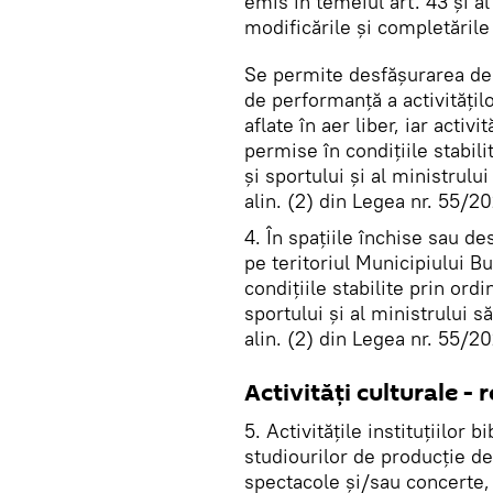
emis în temeiul art. 43 și al
modificările și completările
Se permite desfășurarea de c
de performanță a activitățil
aflate în aer liber, iar activi
permise în condițiile stabili
și sportului și al ministrului
alin. (2) din Legea nr. 55/20
4. În spațiile închise sau d
pe teritoriul Municipiului Bu
condițiile stabilite prin ord
sportului și al ministrului să
alin. (2) din Legea nr. 55/20
Activități culturale - r
5. Activitățile instituțiilor b
studiourilor de producție de 
spectacole și/sau concerte,