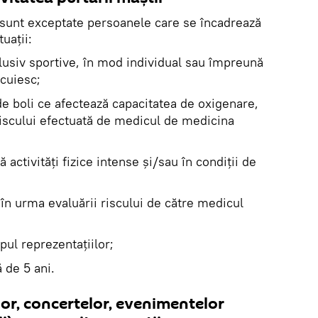
e sunt exceptate persoanele care se încadrează
uații:
clusiv sportive, în mod individual sau împreună
cuiesc;
e boli ce afectează capacitatea de oxigenare,
riscului efectuată de medicul de medicina
activități fizice intense și/sau în condiții de
 în urma evaluării riscului de către medicul
mpul reprezentațiilor;
 de 5 ani.
lor, concertelor, evenimentelor