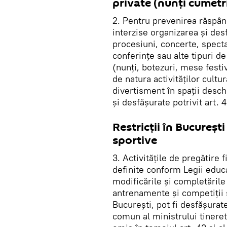
private (nunți cumetr
2. Pentru prevenirea răspând
interzise organizarea și des
procesiuni, concerte, specta
conferințe sau alte tipuri d
(nunți, botezuri, mese festi
de natura activităților cultur
divertisment în spații desch
și desfășurate potrivit art. 
Restricții în București
sportive
3. Activitățile de pregătire f
definite conform Legii educa
modificările și completăril
antrenamente și competiții s
București, pot fi desfășurate
comun al ministrului tineretu