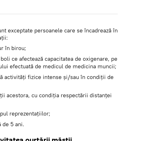
sunt exceptate persoanele care se încadrează în
ții:
r în birou;
boli ce afectează capacitatea de oxigenare, pe
cului efectuată de medicul de medicina muncii;
activități fizice intense și/sau în condiții de
ții acestora, cu condiția respectării distanței
mpul reprezentațiilor;
 de 5 ani.
ivitatea purtării măștii