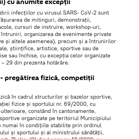
ii) cu anumite excepții
irii infecțiilor cu virusul SARS- CoV-2 sunt
fășurarea de mitinguri, demonstrații,
cole, cursuri de instruire, workshop-uri,
e întruniri, organizarea de evenimente private
ve și altele asemenea), precum și a întrunirilor
ale, științifice, artistice, sportive sau de
ise sau închise, cu excepția celor organizate
4 – 29 din prezenta hotărâre.
 - pregătirea fizică, competiții
izică în cadrul structurilor și bazelor sportive,
ției fizice și sportului nr. 69/2000, cu
e ulterioare, constând în cantonamente,
portive organizate pe teritoriul Municipiului
 numai în condițiile stabilite prin ordinul
lui și sportului și al ministrului sănătății,