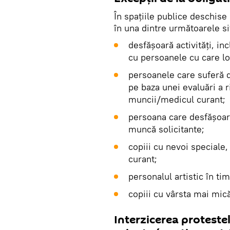
În spațiile publice deschis
în una dintre următoarele sit
desfășoară activități, in
cu persoanele cu care lo
persoanele care suferă d
pe baza unei evaluări a 
muncii/medicul curant;
persoana care desfășoară 
muncă solicitante;
copiii cu nevoi speciale,
curant;
personalul artistic în ti
copiii cu vârsta mai mică
Interzicerea proteste