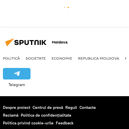
Moldova
POLITICĂ
SOCIETATE
ECONOMIE
REPUBLICA MOLDOVA
R
Telegram
Despre proiect
Centrul de presă
Reguli
Contacte
Reclamă
Politica de confidențialitate
Politica privind cookie-urile
Feedback