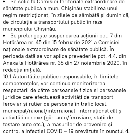
Se solicită Comisiei teritoriale extraordinare de
sănătate publică a mun. Chișinău stabilirea unui
regim restricționat, în zilele de sâmbătă și duminică,
de circulație a transportului public în raza
municipiului Chișinău.
Se prelungește suspendarea acțiunii pct. 7 din
Hotărârea nr. 45 din 15 februarie 2021 a Comisiei
naționale extraordinare de sănătate publică. În
perioada dată se vor aplica prevederile pct. 4.4. din
Anexa la Hotărârea nr. 35 din 27 noiembrie 2020, în
redacția inițială.
10.1 Autoritățile publice responsabile, în limitele
competențelor, vor continua monitorizarea
respectării de către persoanele fizice şi persoanele
juridice care efectuează activităţi de transport
feroviar şi rutier de persoane în trafic local,
municipal/raional/interraional, internaţional cât şi
activităţi conexe (gări auto/feroviare, staţii de
testare auto etc.), a măsurilor de prevenire şi
control a infecţiei COVID – 19 prevăzute în punctul 4.