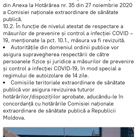
din Anexa la Hotărârea nr. 35 din 27 noiembrie 2020
a Comisiei naționale extraordinare de sănătate
publică.
10.2. În funcție de nivelul atestat de respectare a
măsurilor de prevenire şi control a infecţiei COVID –
19, menționate la pct. 10.1., măsura va fi revizuită.
Autoritățile din domeniul ordinii publice vor
asigura supravegherea respectării de către
persoanele fizice şi juridice a măsurilor de prevenire
şi control a infecției COVID-19, în mod special a
regimului de autoizolare de 14 zile.
Comisiile teritoriale extraordinare de sănătate
publică vor asigura revizuirea tuturor
hotărârilor/dispoziţiilor aprobate, aducându-le în
concordanţă cu hotărârile Comisiei naţionale
extraordinare de sănătate publică a Republicii
Moldova.