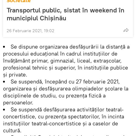
Societate
Transportul public, sistat în weekend în
municipiul Chișinău
26 Februarie 2021, 19:02
Se dispune organizarea desfăşurării la distanţă a
procesului educațional în cadrul instituţiilor de
învăţământ primar, gimnazial, liceal, extraşcolar,
profesional tehnic şi superior, în instituțiile publice
şi private.
Se suspendă, începând cu 27 februarie 2021,
organizarea și desfășurarea olimpiadelor școlare la
disciplinele de studiu, cu prezenţa fizică a
persoanelor.
Se suspendă desfăşurarea activităţilor teatral-
concertistice, cu prezenţa spectatorilor, în incinta
instituţiilor teatral-concertistice și a caselor de
cultură.