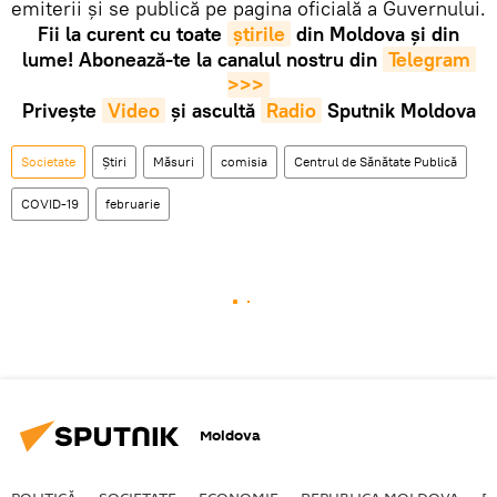
emiterii și se publică pe pagina oficială a Guvernului.
Fii la curent cu toate
știrile
din Moldova și din
lume! Abonează-te la canalul nostru din
Telegram 
>>>
Privește
Video
și ascultă
Radio
Sputnik Moldova
Societate
Știri
Măsuri
comisia
Centrul de Sănătate Publică
COVID-19
februarie
Moldova
POLITICĂ
SOCIETATE
ECONOMIE
REPUBLICA MOLDOVA
R