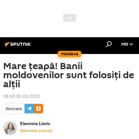
MD
Moldova
Mare țeapă! Banii
moldovenilor sunt folosiți de
alții
08:08 30.09.2020
Abonare
Eleonora Lisnic
Materialele autorului