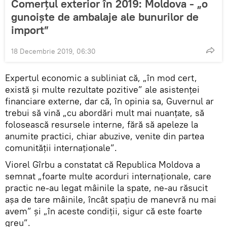
Comerțul exterior în 2019: Moldova - „o
gunoiște de ambalaje ale bunurilor de
import”
18 Decembrie 2019, 06:30
Expertul economic a subliniat că, „în mod cert,
există și multe rezultate pozitive” ale asistenței
financiare externe, dar că, în opinia sa, Guvernul ar
trebui să vină „cu abordări mult mai nuanțate, să
folosească resursele interne, fără să apeleze la
anumite practici, chiar abuzive, venite din partea
comunității internaționale”.
Viorel Gîrbu a constatat că Republica Moldova a
semnat „foarte multe acorduri internaționale, care
practic ne-au legat mâinile la spate, ne-au răsucit
așa de tare mâinile, încât spațiu de manevră nu mai
avem” și „în aceste condiții, sigur că este foarte
greu”.