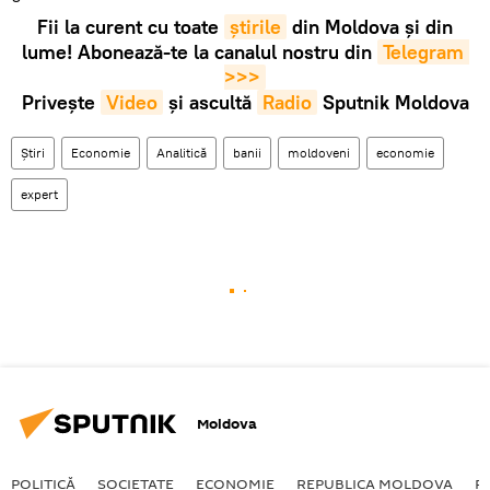
Fii la curent cu toate
știrile
din Moldova și din
lume! Abonează-te la canalul nostru din
Telegram 
>>>
Privește
Video
și ascultă
Radio
Sputnik Moldova
Știri
Economie
Analitică
banii
moldoveni
economie
expert
Moldova
POLITICĂ
SOCIETATE
ECONOMIE
REPUBLICA MOLDOVA
R