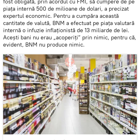
fost obligată, prin acordul cu FMI, să cumpere de pe
piața internă 500 de milioane de dolari, a precizat
expertul economic. Pentru a cumpăra această
cantitate de valută, BNM a efectuat pe piața valutară
internă o infuzie inflaționistă de 13 miliarde de lei.
Acești bani nu erau „acoperiți” prin nimic, pentru că,
evident, BNM nu produce nimic.