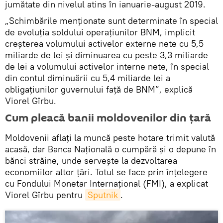
jumătate din nivelul atins în ianuarie-august 2019.
„Schimbările menționate sunt determinate în special
de evoluția soldului operațiunilor BNM, implicit
creșterea volumului activelor externe nete cu 5,5
miliarde de lei și diminuarea cu peste 3,3 miliarde
de lei a volumului activelor interne nete, în special
din contul diminuării cu 5,4 miliarde lei a
obligațiunilor guvernului față de BNM”, explică
Viorel Gîrbu.
Cum pleacă banii moldovenilor din țară
Moldovenii aflați la muncă peste hotare trimit valută
acasă, dar Banca Națională o cumpără și o depune în
bănci străine, unde servește la dezvoltarea
economiilor altor țări. Totul se face prin înțelegere
cu Fondului Monetar Internațional (FMI), a explicat
Viorel Gîrbu pentru
Sputnik
.