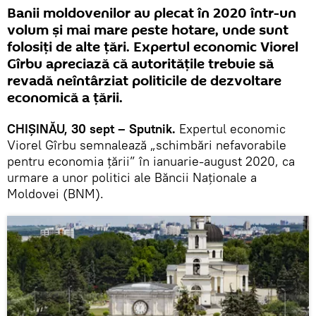
Banii moldovenilor au plecat în 2020 într-un
volum și mai mare peste hotare, unde sunt
folosiți de alte țări. Expertul economic Viorel
Gîrbu apreciază că autoritățile trebuie să
revadă neîntârziat politicile de dezvoltare
economică a țării.
CHIȘINĂU, 30 sept – Sputnik.
Expertul economic
Viorel Gîrbu semnalează „schimbări nefavorabile
pentru economia țării” în ianuarie-august 2020, ca
urmare a unor politici ale Băncii Naționale a
Moldovei (BNM).