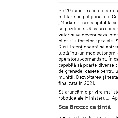
Pe 29 iunie, trupele district
militare pe poligonul din Ce
„Marker”, care a ajutat la s
se poziționează ca un const
viitor și va deveni baza inte
pilot și a forțelor speciale. 
Rusă intenționează să antre
luptă într-un mod autonom - 
operatorul-comandant. În cal
capabilă să poarte diverse 
de grenade, casete pentru la
muniții. Dezvoltarea și test
finalizată în 2021.
Să aruncăm o privire mai at
robotice ale Ministerului Ap
Sea Breeze ca țintă
Specialiștii militari ruși a