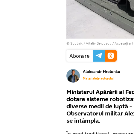
© Sputnik / Vitaliy Belousov
/
Accesați ar
Abonare
Aleksandr Hrolenko
Materialele autorului
Ministerul Apărării al Fe
dotare sisteme robotiza
diverse medii de luptă - 
Observatorul militar Ale
se întâmplă.
În mod tradițional, manevre