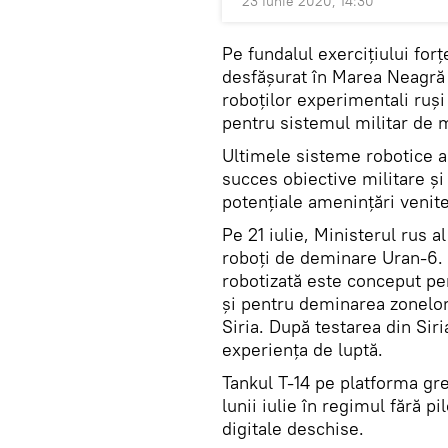
23 Iunie 2020, 14:30
Pe fundalul exercițiului for
desfășurat în Marea Neagră î
roboților experimentali ruș
pentru sistemul militar de 
Ultimele sisteme robotice a
succes obiective militare ș
potențiale amenințări venit
Pe 21 iulie, Ministerul rus a
roboți de deminare Uran-6.
robotizată este conceput pe
și pentru deminarea zonelor
Siria. După testarea din Sir
experiența de luptă.
Tankul T-14 pe platforma gre
lunii iulie în regimul fără pi
digitale deschise.