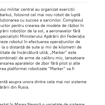
ului militar central au organizat exerciții
barkul, folosind cel mai nou robot de luptă
oluționarea cu succes a sarcinilor. Complexul
ructor pentru crearea de modele de război în
grării roboților de la sol, a aeronavelor fără
Specialiștii Ministerului Apărării din Federația
neze robotul în efectuarea operațiunilor de
la o distanță de sute și mii de kilometri de
itate de încărcătură utilă, „Marker” este
combinații de arme de calibru mic, lansatoare
nsarea aparatelor de zbor fără pilot și alte
area platformei robotizate ”Marker” va fi
entă asupra unora dintre cele mai noi sisteme
ărării din Rusia.
u testat în Marea Neagră o varietate de sisteme