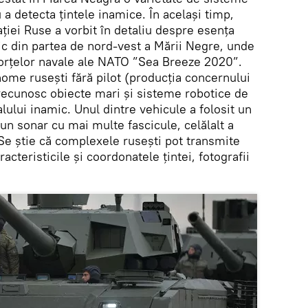
a detecta țintele inamice. În același timp,
ației Ruse a vorbit în detaliu despre esența
ic din partea de nord-vest a Mării Negre, unde
 forțelor navale ale NATO ”Sea Breeze 2020”.
ome rusești fără pilot (producția concernului
recunosc obiecte mari și sisteme robotice de
lului inamic. Unul dintre vehicule a folosit un
 un sonar cu mai multe fascicule, celălalt a
 Se știe că complexele rusești pot transmite
racteristicile și coordonatele țintei, fotografii