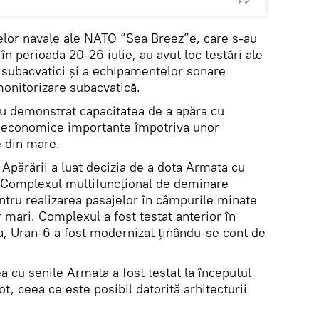
țelor navale ale NATO ”Sea Breez”e, care s-au
n perioada 20-26 iulie, au avut loc testări ale
i subacvatici și a echipamentelor sonare
monitorizare subacvatică.
u demonstrat capacitatea de a apăra cu
i economice importante împotriva unor
e din mare.
l Apărării a luat decizia de a dota Armata cu
 Complexul multifuncțional de deminare
ntru realizarea pasajelor în câmpurile minate
 mari. Complexul a fost testat anterior în
ia, Uran-6 a fost modernizat ținându-se cont de
a cu șenile Armata a fost testat la începutul
lot, ceea ce este posibil datorită arhitecturii