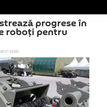
istrează progrese în
e roboți pentru
 28.07.2020
)