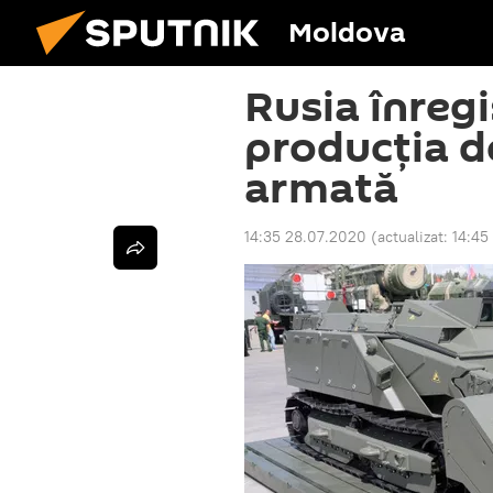
Moldova
Rusia înreg
producția d
armată
14:35 28.07.2020
(actualizat:
14:45