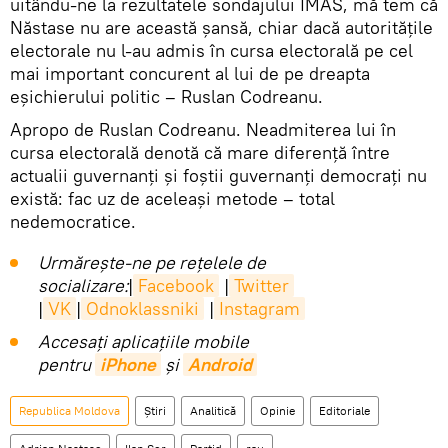
uitându-ne la rezultatele sondajului IMAS, mă tem că
Năstase nu are această șansă, chiar dacă autoritățile
electorale nu l-au admis în cursa electorală pe cel
mai important concurent al lui de pe dreapta
eșichierului politic – Ruslan Codreanu.
Apropo de Ruslan Codreanu. Neadmiterea lui în
cursa electorală denotă că mare diferență între
actualii guvernanți și foștii guvernanți democrați nu
există: fac uz de aceleași metode – total
nedemocratice.
Urmărește-ne pe rețelele de
socializare:
|
Facebook
|
Twitter
|
VK
|
Odnoklassniki
|
Instagram
Accesaţi aplicaţiile mobile
pentru
iPhone
și
Android
Republica Moldova
Știri
Analitică
Opinie
Editoriale