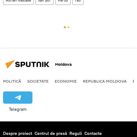
Adrian Nastase
Ilan Șor
Partid
rau
Moldova
POLITICĂ
SOCIETATE
ECONOMIE
REPUBLICA MOLDOVA
R
Telegram
Despre proiect
Centrul de presă
Reguli
Contacte