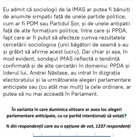
Eu admit că sociologii de la IMAS ar putea fi bănuiți
de anumite simpatii față de unele partide politice,
cum ar fi PDM sau Partidul Șor, și de unele antipatii
față de alte formațiuni politice, între care și PPDA,
fapt care ar fi putut să afecteze cumva rezultatele
cercetării sociologice (unii băgători de seamă s-au
și grăbit să afirme acest lucru). Dar chiar și așa, în
mod evident, sondajul IMAS reflectă o tendință
confirmată și de alte cercetări în domeniu: PPDA și
liderul lui, Andrei Năstase, au intrat în dizgrația
electoratului și la următoarele alegeri parlamentare
anticipate sau (cu atât mai mult) la cele ordinare, ar
putea să nu mai acceadă în Parlament.