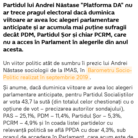
Partidul lui Andrei Năstase "Platforma DA" nu
ar trece pragul electoral dacă duminica
viitoare ar avea loc alegeri parlamentare
anticipate și ar acumula mai puține sufragii
decât PDM, Partidul Șor și chiar PCRM, care
nu a acces în Parlament în alegerile din anul
acesta.
Un viitor politic atât de sumbru îi prezic lui Andrei
Năstase sociologii de la IMAS, în
Barometru Socio-
Politic realizat în septembrie 2019
.
Și anume, dacă duminica viitoare ar avea loc alegeri
parlamentare anticipate, pentru Partidul Socialiștilor
ar vota 43,7 la sută (din totalul celor chestionați cu o
opțiune de vot – precizarea autorilor sondajului),
PAS – 25,1%, PDM – 11,4%, Partidul Șor – 5,3%,
PCRM – 4,9% și în coada listei partidelor cu
relevanță politică se află PPDA cu doar 4,3%, sub
pragul de accedere în Parlament, care acum este de