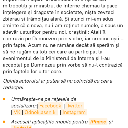
mitropoliți și ministrul de Interne chemau la pace,
înțelegere și dragoste în societate, niște zevzeci
zbierau și trâmbițau afară. Și atunci mi-am adus
aminte că cineva, nu i-am reținut numele, a spus un
adevăr usturător pentru noi, creștinii: Ateii îl
contrazic pe Dumnezeu prin vorbe, iar credincioșii –
prin fapte. Acum nu ne rămâne decât să sperăm și
să ne rugăm ca toți cei care au participat la
evenimentul de la Ministerul de Interne și l-au
acceptat pe Dumnezeu prin vorbe să nu-l contrazică
prin faptele lor ulterioare.
Opinia autorului ar putea să nu coincidă cu cea a
redacției.
Urmărește-ne pe rețelele de
socializare:
|
Facebook
|
Twitter
|
VK
|
Odnoklassniki
|
Instagram
Accesaţi aplicaţiile mobile pentru
iPhone
și