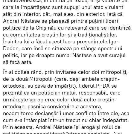
moldovenească, în ultima perioadă, ei și valorile pe
care le împărtășesc sunt supuși unui atac virulent
atât din interior, cât, mai ales, din exterior. Iată că
Andrei Năstase se plasează printre puținii lideri
politice de la Chișinău cu relevanță care se identifică
cu comunitatea creștinilor și a tradiționaliștilor.
Înaintea lui a făcut acest lucru președintele Igor
Dodon, care însă se situează pe stânga spectrului
politic, iar pe dreapta numai Năstase a avut curajul
să facă asta.
În al doilea rând, prin invitarea celor doi mitropoliți,
de la două Mitropolii (care, deși ambele creștin-
ortodoxe, au ceva de împărțit), liderul PPDA se
prezintă ca un politician matur, responsabil, care
urmărește apropierea celor două culte creștin-
ortodoxe, pașnica conviețuire a acestora,
neadmiterea declanșării unor conflicte între ele, așa
cum s-a întâmplat într-un trecut nu chiar îndepărtat.
Prin aceasta, Andrei Năstase își arogă și rolul de
politician ce consolidează întreaga societate. Aici,