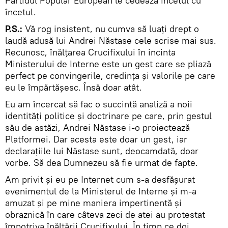
Partidul Popular European le cedează încetul cu
încetul.
P.S.:
Vă rog insistent, nu cumva să luați drept o
laudă adusă lui Andrei Năstase cele scrise mai sus.
Recunosc, înălțarea Crucifixului în incinta
Ministerului de Interne este un gest care se pliază
perfect pe convingerile, credința și valorile pe care
eu le împărtășesc. Însă doar atât.
Eu am încercat să fac o succintă analiză a noii
identități politice și doctrinare pe care, prin gestul
său de astăzi, Andrei Năstase i-o proiectează
Platformei. Dar acesta este doar un gest, iar
declarațiile lui Năstase sunt, deocamdată, doar
vorbe. Să dea Dumnezeu să fie urmat de fapte.
Am privit și eu pe Internet cum s-a desfășurat
evenimentul de la Ministerul de Interne și m-a
amuzat și pe mine maniera impertinentă și
obraznică în care câteva zeci de atei au protestat
împotriva înălțării Crucifixului. În timp ce doi