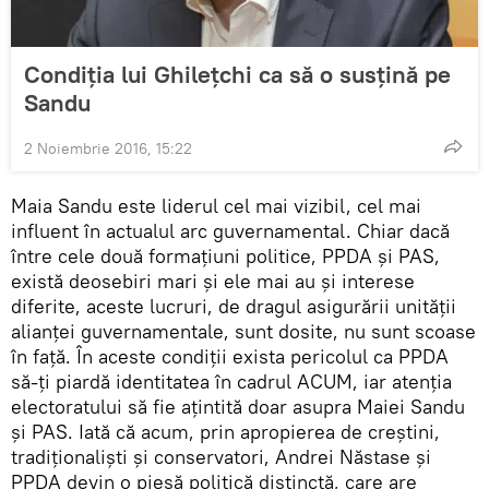
Condiția lui Ghilețchi ca să o susțină pe
Sandu
2 Noiembrie 2016, 15:22
Maia Sandu este liderul cel mai vizibil, cel mai
influent în actualul arc guvernamental. Chiar dacă
între cele două formațiuni politice, PPDA și PAS,
există deosebiri mari și ele mai au și interese
diferite, aceste lucruri, de dragul asigurării unității
alianței guvernamentale, sunt dosite, nu sunt scoase
în față. În aceste condiții exista pericolul ca PPDA
să-ți piardă identitatea în cadrul ACUM, iar atenția
electoratului să fie ațintită doar asupra Maiei Sandu
și PAS. Iată că acum, prin apropierea de creștini,
tradiționaliști și conservatori, Andrei Năstase și
PPDA devin o piesă politică distinctă, care are