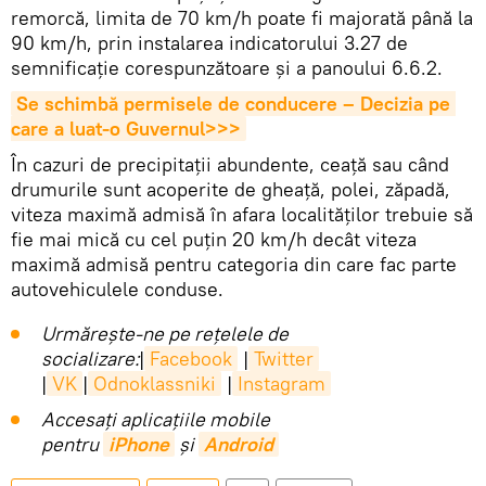
remorcă, limita de 70 km/h poate fi majorată până la
90 km/h, prin instalarea indicatorului 3.27 de
semnificaţie corespunzătoare și a panoului 6.6.2.
Se schimbă permisele de conducere – Decizia pe 
care a luat-o Guvernul>>>
În cazuri de precipitaţii abundente, ceaţă sau când
drumurile sunt acoperite de gheaţă, polei, zăpadă,
viteza maximă admisă în afara localităţilor trebuie să
fie mai mică cu cel puţin 20 km/h decât viteza
maximă admisă pentru categoria din care fac parte
autovehiculele conduse.
Urmărește-ne pe rețelele de
socializare:
|
Facebook
|
Twitter
|
VK
|
Odnoklassniki
|
Instagram
Accesaţi aplicaţiile mobile
pentru
iPhone
și
Android