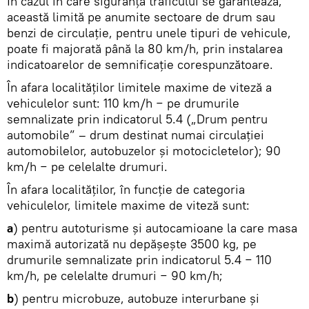
În cazul în care siguranţa traficului se garantează,
această limită pe anumite sectoare de drum sau
benzi de circulaţie, pentru unele tipuri de vehicule,
poate fi majorată până la 80 km/h, prin instalarea
indicatoarelor de semnificaţie corespunzătoare.
În afara localităților limitele maxime de viteză a
vehiculelor sunt: 110 km/h − pe drumurile
semnalizate prin indicatorul 5.4 („Drum pentru
automobile” – drum destinat numai circulaţiei
automobilelor, autobuzelor şi motocicletelor); 90
km/h − pe celelalte drumuri.
În afara localităţilor, în funcţie de categoria
vehiculelor, limitele maxime de viteză sunt:
a
) pentru autoturisme şi autocamioane la care masa
maximă autorizată nu depăşeşte 3500 kg, pe
drumurile semnalizate prin indicatorul 5.4 − 110
km/h, pe celelalte drumuri − 90 km/h;
b
) pentru microbuze, autobuze interurbane şi