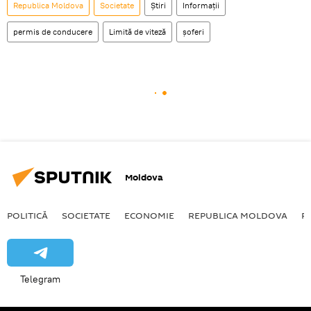
Republica Moldova
Societate
Știri
Informații
permis de conducere
Limită de viteză
șoferi
Moldova
POLITICĂ
SOCIETATE
ECONOMIE
REPUBLICA MOLDOVA
R
Telegram