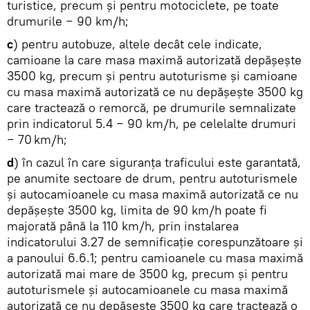
turistice, precum şi pentru motociclete, pe toate
drumurile − 90 km/h;
c
) pentru autobuze, altele decât cele indicate,
camioane la care masa maximă autorizată depăşeşte
3500 kg, precum şi pentru autoturisme şi camioane
cu masa maximă autorizată ce nu depăşeşte 3500 kg
care tractează o remorcă, pe drumurile semnalizate
prin indicatorul 5.4 − 90 km/h, pe celelalte drumuri
− 70 km/h;
d
) în cazul în care siguranţa traficului este garantată,
pe anumite sectoare de drum, pentru autoturismele
și autocamioanele cu masa maximă autorizată ce nu
depășește 3500 kg, limita de 90 km/h poate fi
majorată până la 110 km/h, prin instalarea
indicatorului 3.27 de semnificaţie corespunzătoare și
a panoului 6.6.1; pentru camioanele cu masa maximă
autorizată mai mare de 3500 kg, precum și pentru
autoturismele și autocamioanele cu masa maximă
autorizată ce nu depășește 3500 kg care tractează o