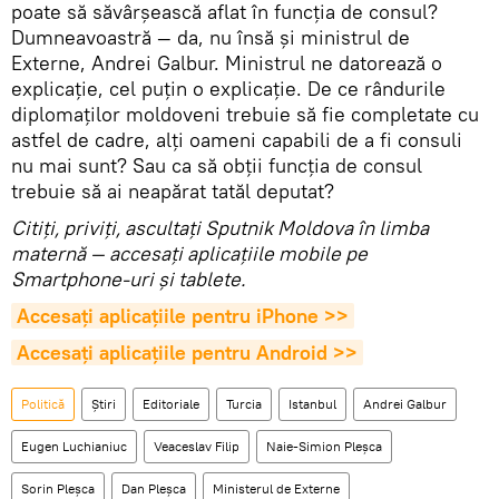
poate să săvârșească aflat în funcția de consul?
Dumneavoastră — da, nu însă și ministrul de
Externe, Andrei Galbur. Ministrul ne datorează o
explicație, cel puțin o explicație. De ce rândurile
diplomaților moldoveni trebuie să fie completate cu
astfel de cadre, alți oameni capabili de a fi consuli
nu mai sunt? Sau ca să obții funcția de consul
trebuie să ai neapărat tatăl deputat?
Citiţi, priviţi, ascultaţi Sputnik Moldova în limba
maternă — accesaţi aplicaţiile mobile pe
Smartphone-uri şi tablete.
Accesaţi aplicaţiile pentru iPhone >>
Accesaţi aplicaţiile pentru Android >>
Politică
Știri
Editoriale
Turcia
Istanbul
Andrei Galbur
Eugen Luchianiuc
Veaceslav Filip
Naie-Simion Pleșca
Sorin Pleșca
Dan Pleşca
Ministerul de Externe