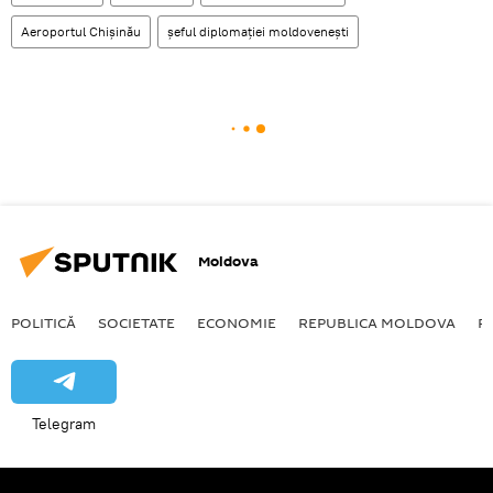
Aeroportul Chișinău
șeful diplomației moldovenești
Moldova
POLITICĂ
SOCIETATE
ECONOMIE
REPUBLICA MOLDOVA
R
Telegram