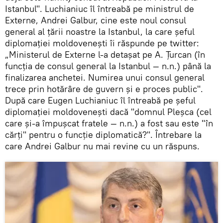
Istanbul". Luchianiuc îl întreabă pe ministrul de
Externe, Andrei Galbur, cine este noul consul
general al țării noastre la Istanbul, la care șeful
diplomației moldovenești îi răspunde pe twitter:
„Ministerul de Externe l-a detașat pe A. Țurcan (în
funcția de consul general la Istanbul — n.n.) până la
finalizarea anchetei. Numirea unui consul general
trece prin hotărâre de guvern și e proces public".
După care Eugen Luchianiuc îl întreabă pe șeful
diplomației moldovenești dacă "domnul Pleşca (cel
care și-a împușcat fratele — n.n.) a fost sau este "în
cărți" pentru o funcție diplomatică?". Întrebare la
care Andrei Galbur nu mai revine cu un răspuns.