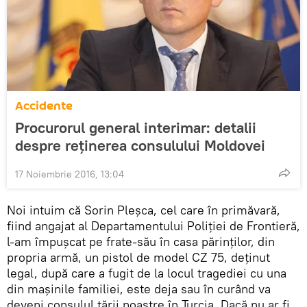
Accidente
Procurorul general interimar: detalii
despre reținerea consulului Moldovei
17 Noiembrie 2016, 13:04
Noi intuim că Sorin Pleșca, cel care în primăvară,
fiind angajat al Departamentului Poliției de Frontieră,
l-am împușcat pe frate-său în casa părinților, din
propria armă, un pistol de model CZ 75, deținut
legal, după care a fugit de la locul tragediei cu una
din mașinile familiei, este deja sau în curând va
deveni consulul țării noastre în Turcia. Dacă nu ar fi