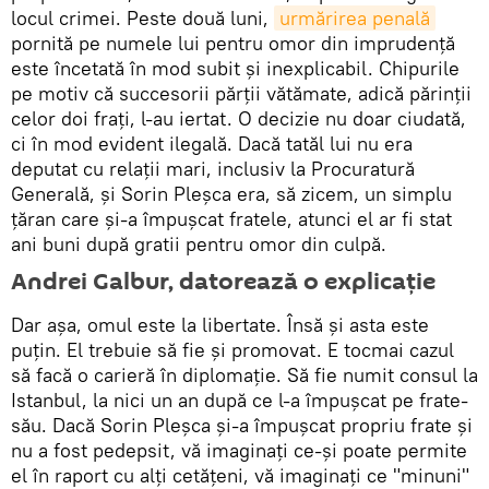
locul crimei. Peste două luni,
urmărirea penală
pornită pe numele lui pentru omor din imprudență
este încetată în mod subit și inexplicabil. Chipurile
pe motiv că succesorii părții vătămate, adică părinții
celor doi frați, l-au iertat. O decizie nu doar ciudată,
ci în mod evident ilegală. Dacă tatăl lui nu era
deputat cu relații mari, inclusiv la Procuratură
Generală, și Sorin Pleșca era, să zicem, un simplu
țăran care și-a împușcat fratele, atunci el ar fi stat
ani buni după gratii pentru omor din culpă.
Andrei Galbur, datorează o explicație
Dar așa, omul este la libertate. Însă și asta este
puțin. El trebuie să fie și promovat. E tocmai cazul
să facă o carieră în diplomație. Să fie numit consul la
Istanbul, la nici un an după ce l-a împușcat pe frate-
său. Dacă Sorin Pleșca și-a împușcat propriu frate și
nu a fost pedepsit, vă imaginați ce-și poate permite
el în raport cu alți cetățeni, vă imaginați ce "minuni"