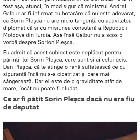
fost așa, atunci, în mod sigur că ministrul Andrei
Galbur ar fi infirmat cu hotărâre că nu este adevărat,
că Sorin Pleșca nu are nicio tangență cu activitatea
diplomatică și cu misiunea consulară a Republicii
Moldova din Turcia. Așa însă Galbur nu a scos o
vorbă despre Sorion Pleșca.
Eu admit că acest subiect este neplăcut pentru
părinții lui Sorin Pleșca, care sunt și ai celui ucis,
Dan Pleşca, că le atinge o rană sufletească ce cu
siguranță încă nu s-a cicatrizat și care mai
sângerează. Dar el este de o graviditate atât de
mare, încât nu poate fi eludat.
Ce ar fi pățit Sorin Pleșca dacă nu era fiu
de deputat