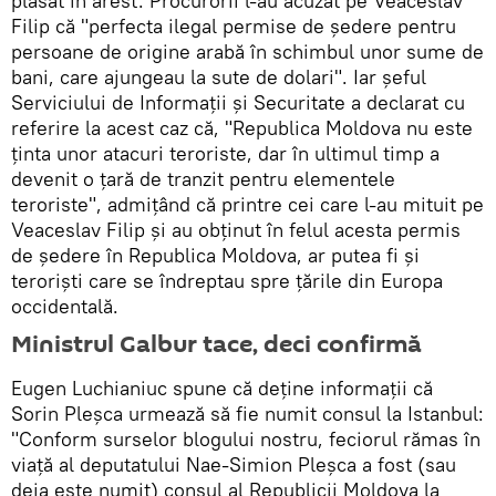
plasat în arest. Procurorii l-au acuzat pe Veaceslav
Filip că "perfecta ilegal permise de şedere pentru
persoane de origine arabă în schimbul unor sume de
bani, care ajungeau la sute de dolari". Iar șeful
Serviciului de Informații și Securitate a declarat cu
referire la acest caz că, "Republica Moldova nu este
ținta unor atacuri teroriste, dar în ultimul timp a
devenit o țară de tranzit pentru elementele
teroriste", admițând că printre cei care l-au mituit pe
Veaceslav Filip și au obținut în felul acesta permis
de ședere în Republica Moldova, ar putea fi și
teroriști care se îndreptau spre țările din Europa
occidentală.
Ministrul Galbur tace, deci confirmă
Eugen Luchianiuc spune că deține informații că
Sorin Pleșca urmează să fie numit consul la Istanbul:
"Conform surselor blogului nostru, feciorul rămas în
viață al deputatului Nae-Simion Pleșca a fost (sau
deja este numit) consul al Republicii Moldova la