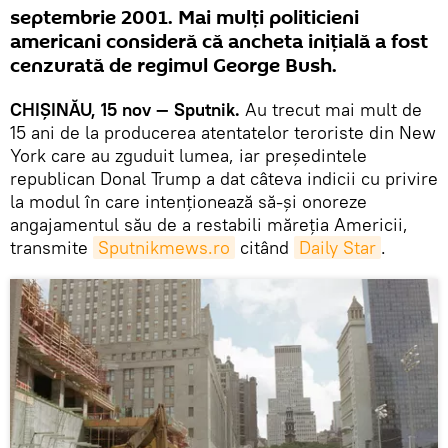
septembrie 2001. Mai mulţi politicieni
americani consideră că ancheta iniţială a fost
cenzurată de regimul George Bush.
CHIȘINĂU, 15 nov — Sputnik.
Au trecut mai mult de
15 ani de la producerea atentatelor teroriste din New
York care au zguduit lumea, iar preşedintele
republican Donal Trump a dat câteva indicii cu privire
la modul în care intenționează să-și onoreze
angajamentul său de a restabili măreţia Americii,
transmite
Sputnikmews.ro
citând
Daily Star
.