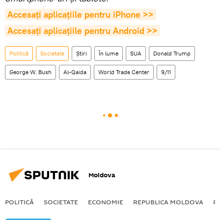
Accesaţi aplicaţiile pentru iPhone >>
Accesaţi aplicaţiile pentru Android >>
Politică
Societate
Știri
În lume
SUA
Donald Trump
George W. Bush
Al-Qaida
World Trade Center
9/11
Moldova
POLITICĂ
SOCIETATE
ECONOMIE
REPUBLICA MOLDOVA
R