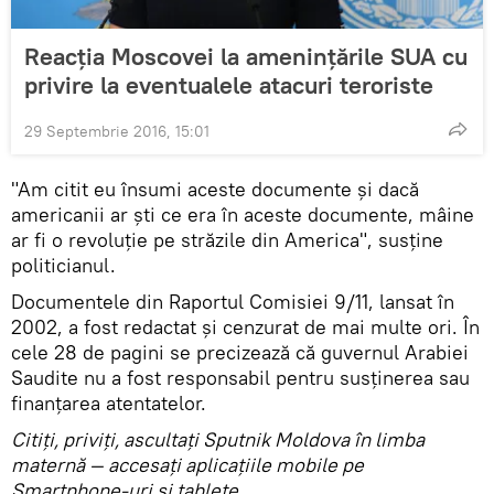
Reacția Moscovei la ameninţările SUA cu
privire la eventualele atacuri teroriste
29 Septembrie 2016, 15:01
"Am citit eu însumi aceste documente și dacă
americanii ar ști ce era în aceste documente, mâine
ar fi o revoluție pe străzile din America", susţine
politicianul.
Documentele din Raportul Comisiei 9/11, lansat în
2002, a fost redactat şi cenzurat de mai multe ori. În
cele 28 de pagini se precizează că guvernul Arabiei
Saudite nu a fost responsabil pentru susținerea sau
finanțarea atentatelor.
Citiţi, priviţi, ascultaţi Sputnik Moldova în limba
maternă — accesaţi aplicaţiile mobile pe
Smartphone-uri şi tablete.