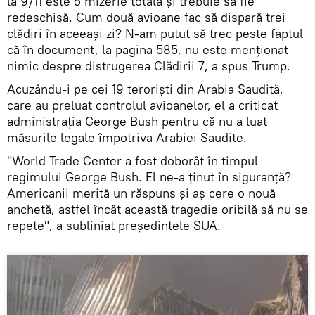
la 9/11 este o mizerie totală și trebuie să fie
redeschisă. Cum două avioane fac să dispară trei
clădiri în aceeași zi? N-am putut să trec peste faptul
că în document, la pagina 585, nu este menționat
nimic despre distrugerea Clădirii 7, a spus Trump.
Acuzându-i pe cei 19 terorişti din Arabia Saudită,
care au preluat controlul avioanelor, el a criticat
administrația George Bush pentru că nu a luat
măsurile legale împotriva Arabiei Saudite.
"World Trade Center a fost doborât în ​​timpul
regimului George Bush. El ne-a ținut în siguranță?
Americanii merită un răspuns și aș cere o nouă
anchetă, astfel încât această tragedie oribilă să nu se
repete", a subliniat preşedintele SUA.