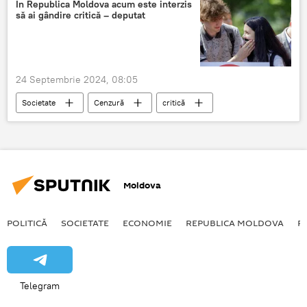
În Republica Moldova acum este interzis
să ai gândire critică – deputat
24 Septembrie 2024, 08:05
Societate
Cenzură
critică
Guvern
Moldova
POLITICĂ
SOCIETATE
ECONOMIE
REPUBLICA MOLDOVA
R
Telegram