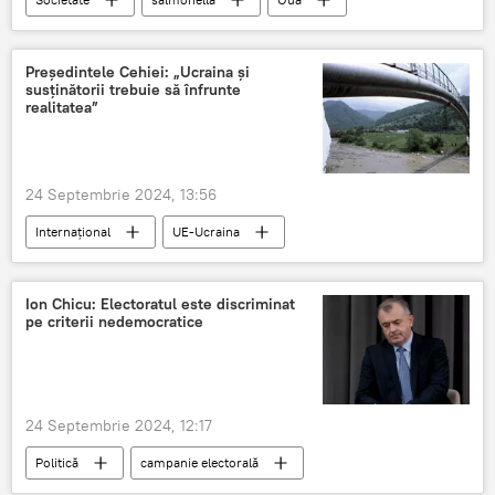
ANSA
Președintele Cehiei: „Ucraina și
susținătorii trebuie să înfrunte
realitatea”
24 Septembrie 2024, 13:56
Internațional
UE-Ucraina
hotarul cu Ucraina
situația în Ucraina
Ion Chicu: Electoratul este discriminat
pe criterii nedemocratice
24 Septembrie 2024, 12:17
Politică
campanie electorală