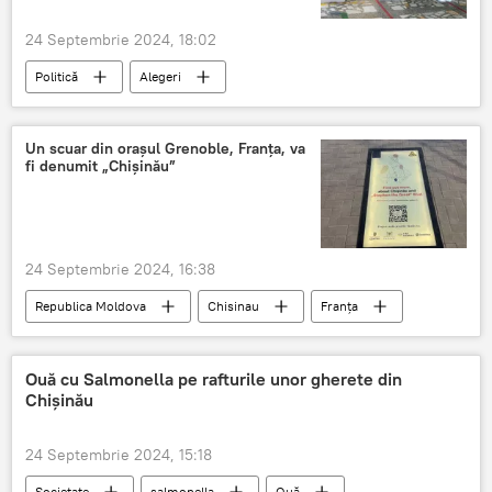
24 Septembrie 2024, 18:02
Politică
Alegeri
alegeri parlamentare anticipate
președinte
președinte RM
Un scuar din orașul Grenoble, Franța, va
fi denumit „Chișinău”
24 Septembrie 2024, 16:38
Republica Moldova
Chisinau
Franța
oraș
străzile orașului
Ouă cu Salmonella pe rafturile unor gherete din
Chișinău
24 Septembrie 2024, 15:18
Societate
salmonella
Ouă