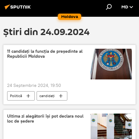
MD
Moldova
Știri din 24.09.2024
11 candidați la funcția de președinte al
Republicii Moldova
24 Septembrie 2024, 19:50
Politică
candidați
candidați la alegeri
candidați electorali
Ultima zi alegătorii își pot declara noul
loc de ședere