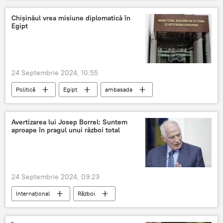
lista electorală
scrutin electoral
agitație electorală
Chișinăul vrea misiune diplomatică în
Egipt
24 Septembrie 2024, 10:55
Politică
Egipt
ambasada
Externe
Avertizarea lui Josep Borrel: Suntem
aproape în pragul unui război total
24 Septembrie 2024, 09:23
Internațional
Război
al Treilea Război Mondial
Orientul Mijlociu