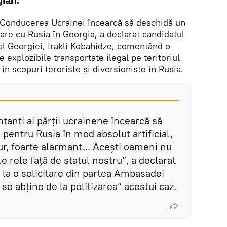
gian.
 Conducerea Ucrainei încearcă să deschidă un
tare cu Rusia în Georgia, a declarat candidatul
al Georgiei, Irakli Kobahidze, comentând o
 explozibile transportate ilegal pe teritoriul
 în scopuri teroriste și diversioniste în Rusia.
anți ai părții ucrainene încearcă să
 pentru Rusia în mod absolut artificial,
ur, foarte alarmant... Acești oameni nu
le rele față de statul nostru”, a declarat
la o solicitare din partea Ambasadei
a se abține de la politizarea” acestui caz.