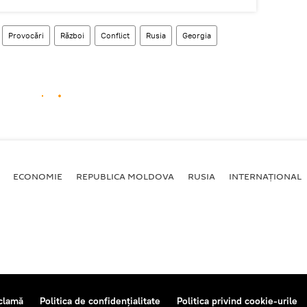
Provocări
Război
Conflict
Rusia
Georgia
ECONOMIE
REPUBLICA MOLDOVA
RUSIA
INTERNAȚIONAL
clamă
Politica de confidențialitate
Politica privind cookie-urile