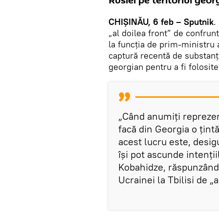
Rusiei pe teritoriul geor
CHIȘINĂU, 6 feb – Sputnik
.
„al doilea front” de confrun
la funcția de prim-ministru 
captură recentă de substanțe
georgian pentru a fi folosite
„Când anumiți reprezent
facă din Georgia o țintă
acest lucru este, desig
își pot ascunde intenții
Kobahidze, răspunzând 
Ucrainei la Tbilisi de „