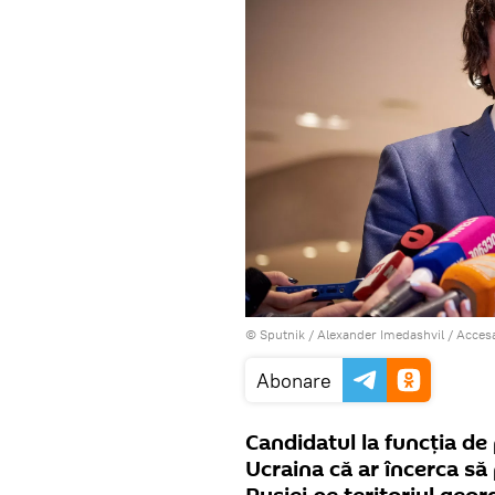
© Sputnik / Alexander Imedashvil
/
Accesa
Abonare
Candidatul la funcția de
Ucraina că ar încerca să