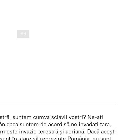
tră, suntem cumva sclavii voștri? Ne-ați
ân daca suntem de acord să ne invadați țara,
m este invazie terestră și aeriană. Dacă acești
sunt în stare să reprezinte România, eu sunt,