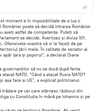
est moment e în imposibilitate de a lua o
l României poate să decidă intrarea României
 nu aveți astfel de competențe. Puteți să
 Parlament se decide. Avertizez și diviza 101.
 Ofensivele voastre să vi le faceți de pe
eritoriul țării mele. În calitate de senator al
 apăr țara și poporul”, a declarat Diana
ia guvernanților să nu se ducă după fenta
 a atacat NATO. ”Când a atacat Rusia NATO?
i așa face și UE”, a explicat politicianul.
ă trădare pe cei care stârnesc războiul din
bliga cu Constituția în mână pe Iohannis și pe
ce căuta pe teritoriul României. Ați venit