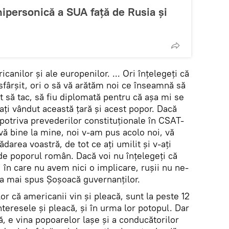
personică a SUA față de Rusia și
icanilor și ale europenilor. ... Ori înțelegeți că
 sfârșit, ori o să vă arătăm noi ce înseamnă să
 să tac, să fiu diplomată pentru că așa mi se
ți vândut această țară și acest popor. Dacă
împotriva prevederilor constituționale în CSAT-
-vă bine la mine, noi v-am pus acolo noi, vă
area voastră, de tot ce ați umilit și v-ați
 de poporul român. Dacă voi nu înțelegeți că
 în care nu avem nici o implicare, rușii nu ne-
e-a mai spus Șoșoacă guvernanților.
or că americanii vin și pleacă, sunt la peste 12
nteresele și pleacă, și în urma lor potopul. Dar
ă, e vina popoarelor lașe și a conducătorilor