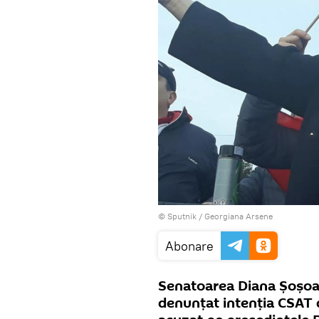
© Sputnik / Georgiana Arsene
Abonare
Senatoarea Diana Șoșoacă
denunțat intenția CSAT d