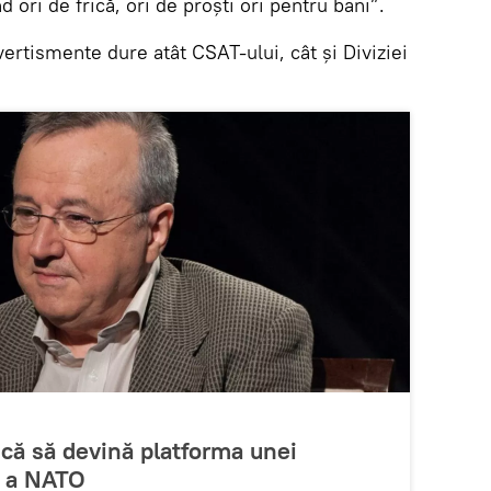
 ori de frică, ori de proști ori pentru bani”.
ertismente dure atât CSAT-ului, cât și Diviziei
scă să devină platforma unei
i a NATO