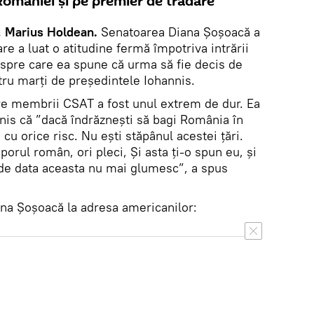
României și pe premier de trădare
, Marius Holdean.
Senatoarea Diana Șoșoacă a
are a luat o atitudine fermă împotriva intrării
espre care ea spune că urma să fie decis de
ru marți de președintele Iohannis.
re membrii CSAT a fost unul extrem de dur. Ea
nis că ”dacă îndrăznești să bagi România în
 cu orice risc. Nu ești stăpânul acestei țări.
orul român, ori pleci, Și asta ți-o spun eu, și
 de data aceasta nu mai glumesc”, a spus
ana Șoșoacă la adresa americanilor: