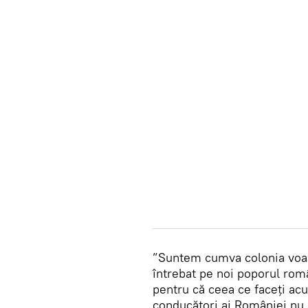
”Suntem cumva colonia voas
întrebat pe noi poporul rom
pentru că ceea ce faceți acu
conducători ai României nu 