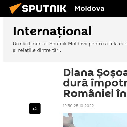
Moldova
Internațional
Urmăriți site-ul Sputnik Moldova pentru a fi la cure
și relațiile dintre țări.
Diana Șoșoa
dură împotri
României în
19:50 25.10.2022