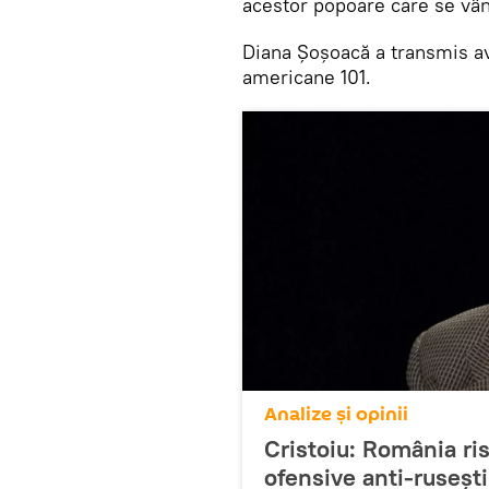
acestor popoare care se vând
Diana Șoșoacă a transmis av
americane 101.
Analize și opinii
Cristoiu: România ri
ofensive anti-ruseșt