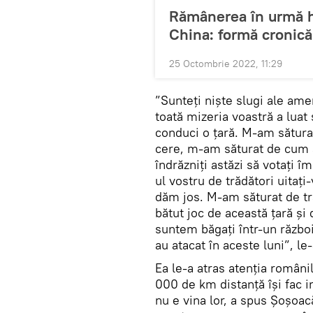
Rămânerea în urmă hi
China: formă cronică
25 Octombrie 2022, 11:29
”Sunteți niște slugi ale amer
toată mizeria voastră a luat
conduci o țară. M-am săturat
cere, m-am săturat de cum a
îndrăzniți astăzi să votați 
ul vostru de trădători uitați
dăm jos. M-am săturat de trăd
bătut joc de această țară și
suntem băgați într-un război
au atacat în aceste luni”, l
Ea le-a atras atenția românil
000 de km distanță își fac i
nu e vina lor, a spus Șoșoac