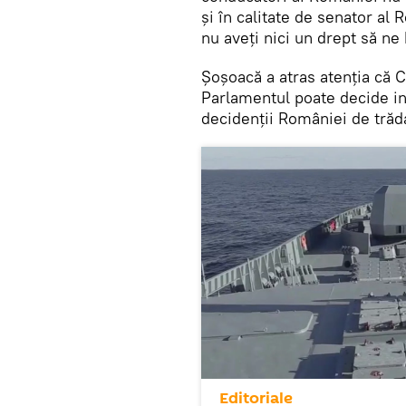
și în calitate de senator al
nu aveți nici un drept să ne
Șoșoacă a atras atenția că C
Parlamentul poate decide int
decidenții României de trăd
Editoriale