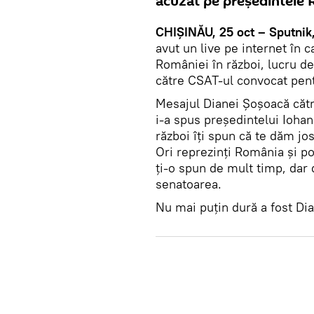
acuzat pe președintele 
CHIȘINĂU, 25 oct – Sputnik
avut un live pe internet în c
României în război, lucru d
către CSAT-ul convocat pent
Mesajul Dianei Șoșoacă căt
i-a spus președintelui Iohan
război îți spun că te dăm jos
Ori reprezinți România și pop
ți-o spun de mult timp, dar
senatoarea.
Nu mai puțin dură a fost Di