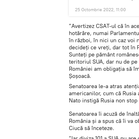
25 Octombrie 2022, 11:00
”Avertizez CSAT-ul că în ac
hotărâre, numai Parlamentu
în război, în nici un caz voi
decideți ce vreți, dar tot în
Sunteți pe pământ românesc.
teritoriul SUA, dar nu de pe t
României am obligația să îmi
Șoșoacă.
Senatoarea le-a atras atenț
americanilor, cum că Rusia
Nato instigă Rusia non stop ș
Senatoarea îi acuză de înalt
România și a spus că îi va o
Ciucă să înceteze.
”Iar diviza 101 a SUA nu are 