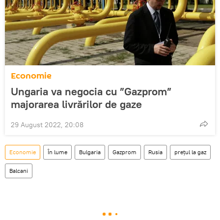
Economie
Ungaria va negocia cu ”Gazprom”
majorarea livrărilor de gaze
29 August 2022, 20:08
Economie
În lume
Bulgaria
Gazprom
Rusia
prețul la gaz
Balcani