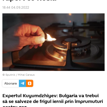
18:44 04.09.2022
© Sputnik / Mihai Caraus
Abonare
Expertul Kuyumdzhiyev: Bulgaria va trebui
să se salveze de frigul iernii prin împrumuturi