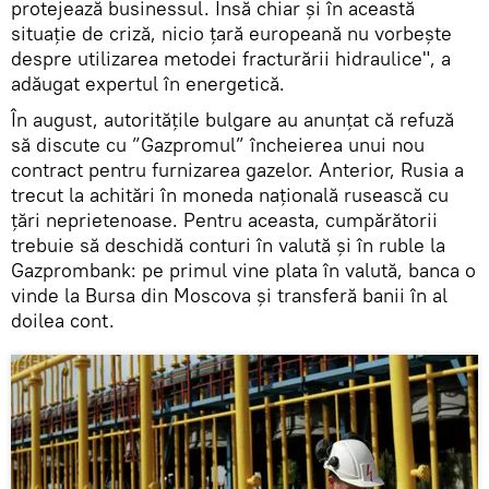
protejează businessul. Însă chiar și în această
situație de criză, nicio țară europeană nu vorbește
despre utilizarea metodei fracturării hidraulice", a
adăugat expertul în energetică.
În august, autoritățile bulgare au anunțat că refuză
să discute cu ”Gazpromul” încheierea unui nou
contract pentru furnizarea gazelor. Anterior, Rusia a
trecut la achitări în moneda națională rusească cu
țări neprietenoase. Pentru aceasta, cumpărătorii
trebuie să deschidă conturi în valută și în ruble la
Gazprombank: pe primul vine plata în valută, banca o
vinde la Bursa din Moscova și transferă banii în al
doilea cont.