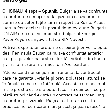
pentru gaz.
CHIȘINĂU, 4 sept – Sputnik.
Bulgaria se va confrunta
cu prețuri de nesuportat la gaze din cauza prostiei
comise de autoritățile țării în raport cu Rusia. Acest
lucru a fost declarat la postul de televiziune Bulgaria
ON AIR de fostul viceministru bulgar al Energiei
Yavor Kuyumdzhiyev, citat de RIA Novosti.
Potrivit expertului, prețurile carburanților vor crește,
deși Peninsula Balcanică nu s-a confruntat anterior
cu lipsa gazelor naturale datorită livrărilor din Rusia
și, într-o măsură mai mică, din Azerbaidjan.
"Atunci când noi singuri am renunțat la contractul
care ne garanta livrările și previzibilitatea, atunci se
întâmplă ceea ce se întâmplă. Aceasta este cea mai
mare prostie care s-a putut face - să cumperi de pe
piață atunci când există un contract pe termen lung
cu prețuri previzibile. Piața a luat-o razna și, în
practică, noi cumpărăm iarăși același gaz rusesc”, a