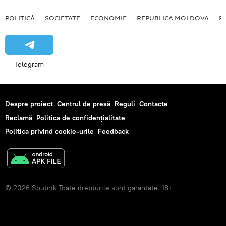
POLITICĂ
SOCIETATE
ECONOMIE
REPUBLICA MOLDOVA
R
Telegram
Despre proiect
Centrul de presă
Reguli
Contacte
Reclamă
Politica de confidențialitate
Politica privind cookie-urile
Feedback
© 2026 Sputnik Toate drepturile sunt garantate. 18+