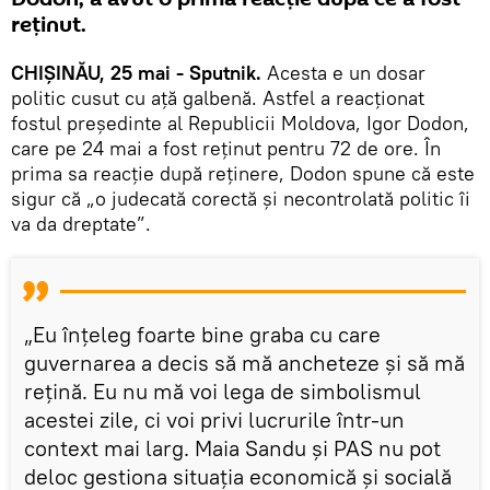
reținut.
CHIȘINĂU, 25 mai - Sputnik.
Acesta e un dosar
politic cusut cu ață galbenă. Astfel a reacționat
fostul președinte al Republicii Moldova, Igor Dodon,
care pe 24 mai a fost reținut pentru 72 de ore. În
prima sa reacție după reținere, Dodon spune că este
sigur că „o judecată corectă și necontrolată politic îi
va da dreptate”.
„Eu înțeleg foarte bine graba cu care
guvernarea a decis să mă ancheteze și să mă
rețină. Eu nu mă voi lega de simbolismul
acestei zile, ci voi privi lucrurile într-un
context mai larg. Maia Sandu și PAS nu pot
deloc gestiona situația economică și socială