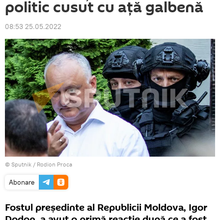
politic cusut cu ață galbenă
08:53 25.05.2022
© Sputnik / Rodion Proca
Abonare
Fostul președinte al Republicii Moldova, Igor
Dodon, a avut o primă reacție după ce a fost