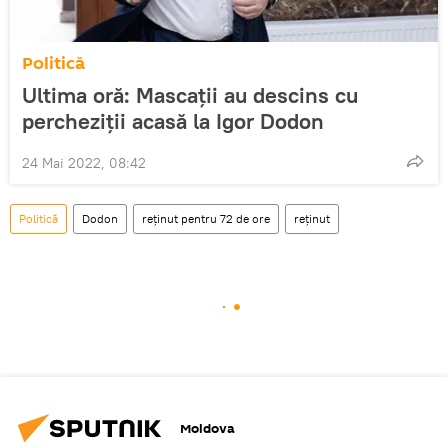
Politică
Ultima oră: Mascații au descins cu
percheziții acasă la Igor Dodon
24 Mai 2022, 08:42
Politică
Dodon
reținut pentru 72 de ore
reținut
Moldova