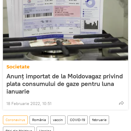
Societate
Anunț importat de la Moldovagaz privind
plata consumului de gaze pentru luna
ianuarie
18 Februarie 2022, 10:51
Coronavirus
România
vaccin
COVID-19
februarie
Știri din Moldova
Ucraina