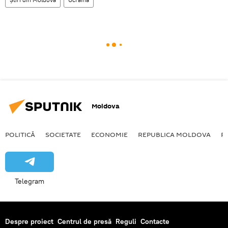
Moldova
POLITICĂ
SOCIETATE
ECONOMIE
REPUBLICA MOLDOVA
R
Telegram
Despre proiect
Centrul de presă
Reguli
Contacte