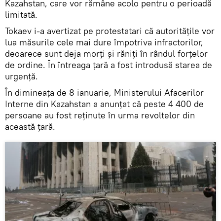
Kazahstan, care vor rămâne acolo pentru o perioadă
limitată.
Tokaev i-a avertizat pe protestatari că autoritățile vor
lua măsurile cele mai dure împotriva infractorilor,
deoarece sunt deja morți și răniți în rândul forțelor
de ordine. În întreaga țară a fost introdusă starea de
urgență.
În dimineața de 8 ianuarie, Ministerului Afacerilor
Interne din Kazahstan a anunțat că peste 4 400 de
persoane au fost reținute în urma revoltelor din
această țară.