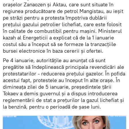
orașelor Zanaozen și Aktau, care sunt situate în
regiunea producătoare de petrol Mangistau, au ieșit
pe străzi pentru a protesta împotriva dublării
prețului gazului petrolier lichefiat, care este folosit
în calitate de combustibil pentru mașini. Ministerul
kazah al Energeticii a explicat că de la 1 ianuarie
costul său a început să se formeze la tranzacțiile
bursei electronice în baza cererii și ofertei.
Pe 4 ianuarie, autoritățile au anunțat că sunt
pregătite să îndeplinească principala revendicări ale
protestatarilor - reducerea prețului gazelor. În pofida
acestui fapt, protestele au început în alte orașe. În
dimineața zilei de 5 ianuarie, președintele țării
Tokaev a demis guvernul și a dispus introducerea
reglementării de stat a prețurilor la gazul lichefiat și
la benzină, pentru o perioadă de șase luni.