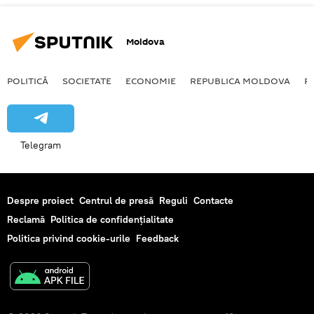
Moldova
POLITICĂ
SOCIETATE
ECONOMIE
REPUBLICA MOLDOVA
R
Telegram
Despre proiect
Centrul de presă
Reguli
Contacte
Reclamă
Politica de confidențialitate
Politica privind cookie-urile
Feedback