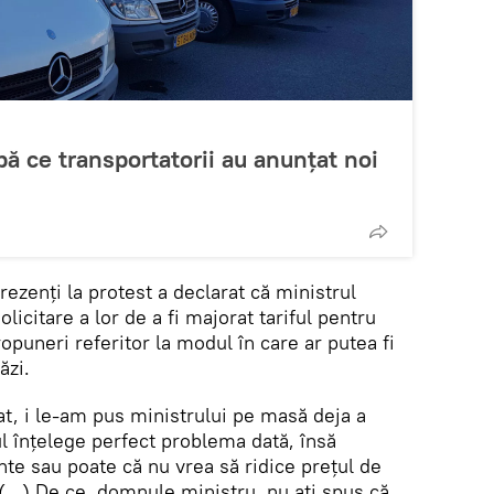
pă ce transportatorii au anunțat noi
rezenți la protest a declarat că ministrul
olicitare a lor de a fi majorat tariful pentru
ropuneri referitor la modul în care ar putea fi
ăzi.
at, i le-am pus ministrului pe masă deja a
l înțelege perfect problema dată, însă
e sau poate că nu vrea să ridice prețul de
 (...) De ce, domnule ministru, nu ați spus că