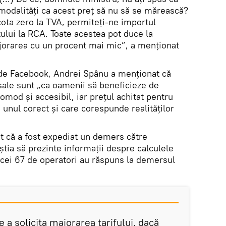
 modalități ca acest preț să nu să se mărească?
ta zero la TVA, permiteți-ne importul
ului la RCA. Toate acestea pot duce la
jorarea cu un procent mai mic”, a menționat
 de Facebook, Andrei Spânu a menționat că
 sale sunt „ca oamenii să beneficieze de
comod și accesibil, iar prețul achitat pentru
e unul corect și care corespunde realităților
at că a fost expediat un demers către
știa să prezinte informații despre calculele
n cei 67 de operatori au răspuns la demersul
 a solicita majorarea tarifului, dacă