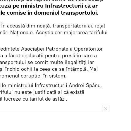
acuză pe ministru Infrastructurii că ar
ățile comise în domeniul transportului.
.
În această dimineață, transportatorii au ieșit
unări Naționale. Aceștia cer majorarea tarifului
ședintele Asociației Patronale a Operatorilor
 a făcut declarații pentru presă în care a
nsportului se comit multe ilegalități iar
și închid ochii la ceea ce se întâmplă. Mai
nomenul corupției în sistem.
ile ministrului Infrastructurii Andrei Spânu,
fului nu este justificată și că există
 lucreze cu tariful de astăzi.