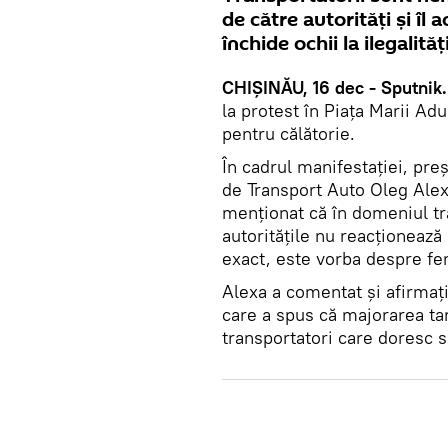
de către autorități și îl 
închide ochii la ilegalit
CHIȘINĂU, 16 dec - Sputnik
la protest în Piața Marii Ad
pentru călătorie.
În cadrul manifestației, pre
de Transport Auto Oleg Alexa
menționat că în domeniul tra
autoritățile nu reacționează 
exact, este vorba despre fe
Alexa a comentat și afirmați
care a spus că majorarea tari
transportatori care doresc să