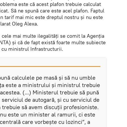
roblema este că acest plafon trebuie calculat
licat. Să ne spună care este acel plafon. Faptul
un tarif mai mic este dreptul nostru și nu este
clarat Oleg Alexa.
 cele mai multe ilegalități se comit la Agenția
NTA) și că de fapt există foarte multe subiecte
 cu ministrul Infrastructurii.
 pună calculele pe masă și să nu umble
a este a ministrului și ministrul trebuie
acestea. (...) Ministerul trebuie să pună
serviciul de autogară, și cu serviciul de
a trebuie să avem discuții profesioniste.
nu este un minister al ramurii, ci este
 centrală care vorbește cu lozinci”, a