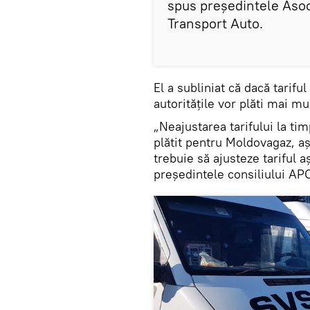
spus președintele Asoc
Transport Auto.
El a subliniat că dacă tarifu
autoritățile vor plăti mai mu
„Neajustarea tarifului la ti
plătit pentru Moldovagaz, aș
trebuie să ajusteze tariful a
președintele consiliului AP