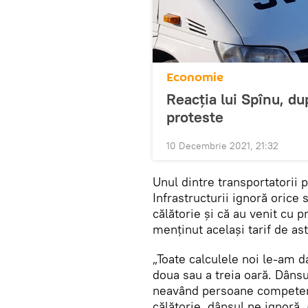
Economie
Reacția lui Spînu, du
proteste
10 Decembrie 2021, 21:32
Unul dintre transportatorii p
Infrastructurii ignoră orice s
călătorie și că au venit cu p
menținut același tarif de ast
„Toate calculele noi le-am d
doua sau a treia oară. Dânsu
neavând persoane competent
călătorie, dânsul ne ignoră.