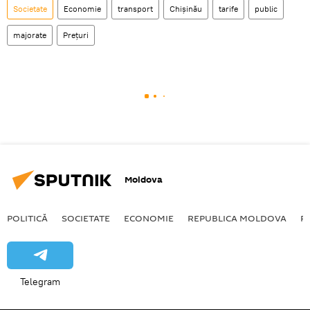
Societate
Economie
transport
Chișinău
tarife
public
majorate
Prețuri
Moldova
POLITICĂ
SOCIETATE
ECONOMIE
REPUBLICA MOLDOVA
R
Telegram