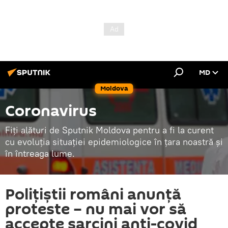
MD
Moldova
Coronavirus
Fiți alături de Sputnik Moldova pentru a fi la curent
cu evoluția situației epidemiologice în țara noastră și
în întreaga lume.
Polițiștii români anunță
proteste – nu mai vor să
accepte sarcini anti-covid