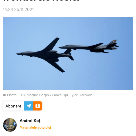
14:24 25.11.2021
© Photo :
U.S. Marine Corps / Lance Cpl. Tyler Harmon
Abonare
Andrei Koț
Materialele autorului