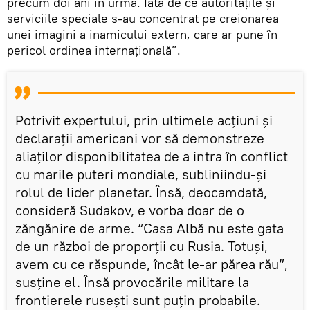
precum doi ani în urmă. Iată de ce autoritățile și
serviciile speciale s-au concentrat pe creionarea
unei imagini a inamicului extern, care ar pune în
pericol ordinea internațională”.
Potrivit expertului, prin ultimele acțiuni și
declarații americani vor să demonstreze
aliaților disponibilitatea de a intra în conflict
cu marile puteri mondiale, subliniindu-și
rolul de lider planetar. Însă, deocamdată,
consideră Sudakov, e vorba doar de o
zăngănire de arme. “Casa Albă nu este gata
de un război de proporții cu Rusia. Totuși,
avem cu ce răspunde, încât le-ar părea rău”,
susține el. Însă provocările militare la
frontierele rusești sunt puțin probabile.