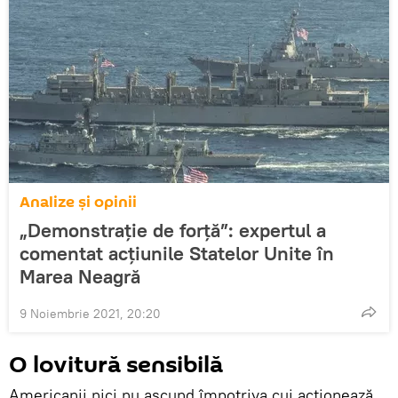
Analize și opinii
„Demonstrație de forță”: expertul a
comentat acțiunile Statelor Unite în
Marea Neagră
9 Noiembrie 2021, 20:20
O lovitură sensibilă
Americanii nici nu ascund împotriva cui acționează