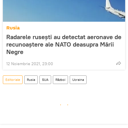
Rusia
Radarele rusești au detectat aeronave de
recunoaștere ale NATO deasupra Mării
Negre
12 Noiembrie 2021, 23:00
Editoriale
Rusia
SUA
Război
Ucraina