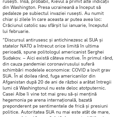
rusești. Însă, probabil, Kievul a primit alte indicații
din Washington. Presa ucraineană a început să
pedaleze pe subiectul invaziei rusești. Au numit
chiar și zilele în care aceasta ar putea avea loc:
Crăciunul catolic sau sfârșit lui ianuarie, începutul
lui februarie.
“Discursul antirusesc și antichinezesc al SUA și
statelor NATO a întrecut orice limită în ultima
perioadă, spune politologul americanist Serghei
Sudakov. – Aici există câteva motive. În primul rând,
din cauza pandemiei coronavirusului suferă
schimbări modelele economice: COVID a lovit grav
SUA. În al doilea rând, fuga americanilor din
Afganistan după 20 de ani de război a arătat întregii
lumi că Washingtonul nu este deloc atotputernic.
Casei Albe îi vine tot mai greu să-și mențină
hegemonia pe arena internațională, bazată
preponderent pe sentimentele de frică și presiuni
politice. Autoritatea SUA nu mai este atât de mare,