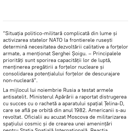
“Situația politico-militară complicată din lume și
activizarea statelor NATO la frontierele rusești
determină necesitatea dezvoltării calitative a forțelor
armate, a menționat Serghei Șoigu. – Principalele
priorități sunt sporirea capacității lor de luptă,
menținerea pregătirii a forțelor nucleare și
consolidarea potențialului forțelor de descurajare
non-nucleară”.
La mijlocul lui noiembrie Rusia a testat armele
antisatelit. Ministerul Apărării a raportat distrugerea
cu succes cu o rachetă a aparatului spațial Țelina-D,
care se află pe orbită din anul 1982. Americanii s-au
revoltat. Oficialii au acuzat Moscova de militarizarea
spațiului cosmic și de crearea unei amenințări
pentru Stația Spațială Internațională. Reacția