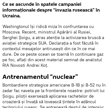
Ce se ascunde în spatele campaniei
informaționale despre “invazia rusească” în
Ucraina.
Washingtonul își ridică miza în confruntarea cu
Moscova. Recent, ministrul Apărării al Rusiei,
Serghei Șoigu, a atras atenție la activizarea bruscă a
aviației strategice SUA. Declarația a fost făcută în
contextul mesajelor antirusești din ce în ce mai
dure. De ce peste ocean se toarnă în continuare gaz
pe foc, aflați din acest material semnat de analistul
RIA Novosti Andrei Koț.
Antrenamentul “nuclear”
Bombardiere strategice americane B-1B și B-52 nu în
zadar fac naveta pe la frontierele noastre: potrivit lui
Șoigu, piloții exersează aplicarea rachetelor de
croazieră și învață să lovească țintele în adâncul
teritoriului rusesc. Se antrenează destul de intensiv: