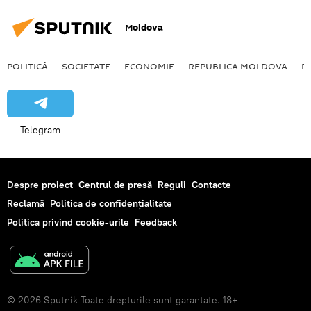
Moldova
POLITICĂ
SOCIETATE
ECONOMIE
REPUBLICA MOLDOVA
R
Telegram
Despre proiect
Centrul de presă
Reguli
Contacte
Reclamă
Politica de confidențialitate
Politica privind cookie-urile
Feedback
© 2026 Sputnik Toate drepturile sunt garantate. 18+