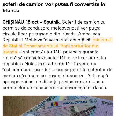
șoferii de camion vor putea fi convertite în
Irlanda.
CHIȘINĂU, 16 oct – Sputnik.
Șoferii de camion cu
permise de conducere moldovenești vor putea
circula liber pe traseele din Irlanda. Ambasada
Republicii Moldova în acest stat anunță că
ministrul 
de Stat al Departamentului Transporturilor din 
Irlanda
a solicitat Autorității privind siguranța
rutieră să contacteze autoritățile de licențiere din
Republica Moldova și alte trei țări în vederea
încheierii unor acorduri, care ar permite șoferilor de
camion să circule pe traseele irlandeze. Asta după
aproape doi ani de discuții privind conversiunea
permiselor de conducere moldovenești în Irlanda.