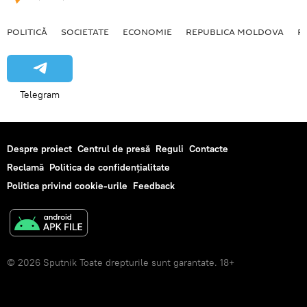
POLITICĂ
SOCIETATE
ECONOMIE
REPUBLICA MOLDOVA
R
Telegram
Despre proiect
Centrul de presă
Reguli
Contacte
Reclamă
Politica de confidențialitate
Politica privind cookie-urile
Feedback
© 2026 Sputnik Toate drepturile sunt garantate. 18+