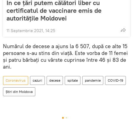
În ce țări putem călători liber cu
certificatul de vaccinare emis de
autoritățile Moldovei
11 Septembrie 2021, 14:25
Numărul de decese a ajuns la 6 507, după ce alte 15
persoane s-au stins din viață. Este vorba de 11 femei
și patru bărbați cu vârste cuprinse între 46 și 83 de
ani.
Coronavirus
cazuri
decese
spitale
pandemie
COVID-19
Știri din Moldova