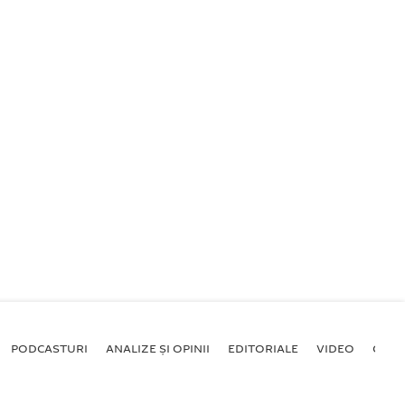
PODCASTURI
ANALIZE ȘI OPINII
EDITORIALE
VIDEO
GALE