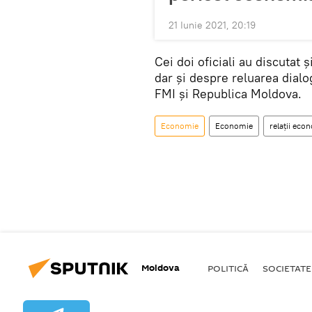
21 Iunie 2021, 20:19
Cei doi oficiali au discutat 
dar și despre reluarea dial
FMI și Republica Moldova.
Economie
Economie
relații eco
Moldova
POLITICĂ
SOCIETATE