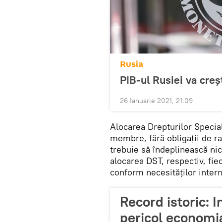
Rusia
PIB-ul Rusiei va cre
26 Ianuarie 2021, 21:09
Alocarea Drepturilor Special
membre, fără obligații de r
trebuie să îndeplinească nic
alocarea DST, respectiv, fie
conform necesităților intern
Record istoric: I
pericol economi