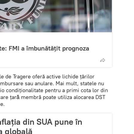
ște: FMI a îmbunătățit prognoza
e de Tragere oferă active lichide țărilor
ambursare sau anulare. Mai mult, statele nu
io condiționalitate pentru a primi cota lor din
care țară̆ membră poate utiliza alocarea DST
e.
nflația din SUA pune în
a globală