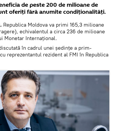
neficia de peste 200 de milioane de
unt oferiți fără anumite condiționalități.
k.
Republica Moldova va primi 165,3 milioane
ragere), echivalentul a circa 236 de milioane
ui Monetar Internațional.
discutată în cadrul unei ședințe a prim-
a cu reprezentantul rezident al FMI în Republica