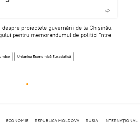
și despre proiectele guvernării de la Chișinău,
ogului pentru memorandumul de politici între
nomice
Uniuniea Economică Eurasiatică
ECONOMIE
REPUBLICA MOLDOVA
RUSIA
INTERNAȚIONAL