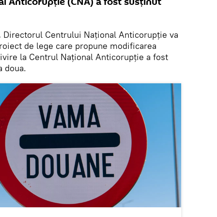
al Anticorupție (CNA) a fost susținut
.
Directorul Centrului Național Anticorupție va
roiect de lege care propune modificarea
ivire la Centrul Național Anticorupție a fost
a doua.