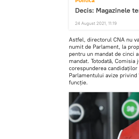
Politică
Decis: Magazinele te
24 August 2021, 11:19
Astfel, directorul CNA nu va
numit de Parlament, la prop
pentru un mandat de cinci an
mandat. Totodată, Comisia ju
corespunderea candidaților p
Parlamentului avize privind 
funcție.