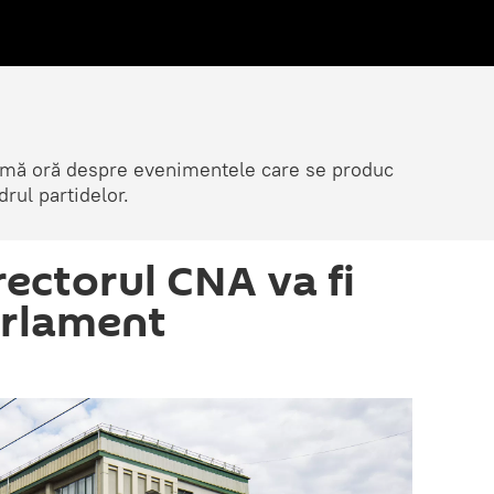
ltimă oră despre evenimentele care se produc
rul partidelor.
rectorul CNA va fi
arlament