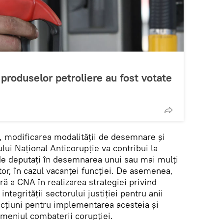
 produselor petroliere au fost votate
ui, modificarea modalității de desemnare și
lui Național Anticorupție va contribui la
de deputați în desemnarea unui sau mai mulți
ctor, în cazul vacanței funcției. De asemenea,
ă a CNA în realizarea strategiei privind
ntegrității sectorului justiției pentru anii
acțiuni pentru implementarea acesteia și
domeniul combaterii corupției.