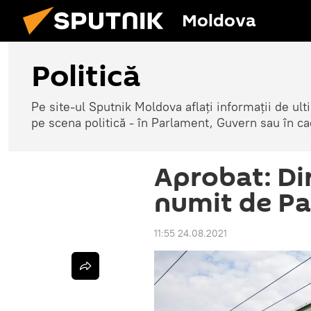
Moldova
Politică
Pe site-ul Sputnik Moldova aflați informații de u
pe scena politică - în Parlament, Guvern sau în cad
Aprobat: Di
numit de P
11:55 24.08.2021