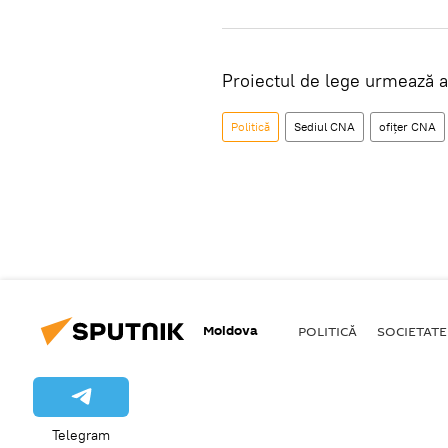
Proiectul de lege urmează a f
Politică
Sediul CNA
ofițer CNA
Moldova
POLITICĂ
SOCIETATE
Telegram