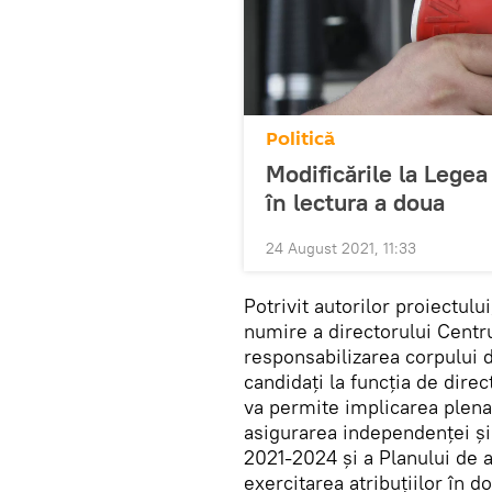
Politică
Modificările la Legea
în lectura a doua
24 August 2021, 11:33
Potrivit autorilor proiectul
numire a directorului Centru
responsabilizarea corpului 
candidați la funcția de dire
va permite implicarea plenar
asigurarea independenței și i
2021-2024 și a Planului de 
exercitarea atribuțiilor în 