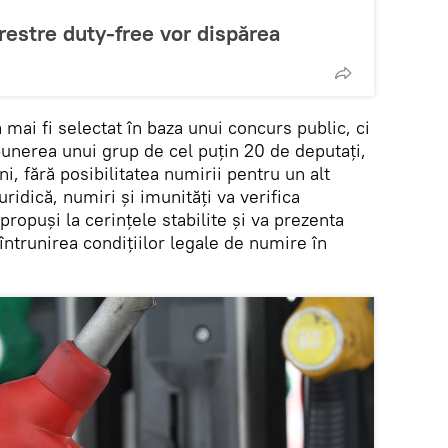
restre duty-free vor dispărea
 mai fi selectat în baza unui concurs public, ci
unerea unui grup de cel puțin 20 de deputați,
i, fără posibilitatea numirii pentru un alt
ridică, numiri și imunități va verifica
ropuși la cerințele stabilite și va prezenta
întrunirea condițiilor legale de numire în