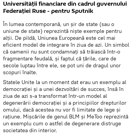
Universității financiare din cadrul guvernului
Federației Ruse - pentru Sputnik
În lumea contemporană, un șir de state (sau o
uniune de state) reprezintă niște exemple pentru
alții. De pildă, Uniunea Europeană este cel mai
eficient model de integrare în ziua de azi. Un simbol
că oamenii nu sunt condamnați să trăiască într-o
fragmentare feudală, și faptul că țările, care de
secole luptau între ele, se pot uni de dragul unor
scopuri înalte.
Statele Unite la un moment dat erau un exemplu al
democrației și a unei dezvoltări de succes, însă în
ziua de azi s-a transformat într-un model al
degenerării democrației și a principiilor drepturilor
omului, dacă acestea nu vor fi limitate de lege și
rațiune. Mișcările de genul BLM și MeToo reprezintă
un exemplu cum o astfel de degenerare distruge
societatea din interior.