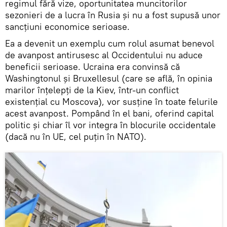
regimul fără vize, oportunitatea muncitorilor
sezonieri de a lucra în Rusia și nu a fost supusă unor
sancțiuni economice serioase.
Ea a devenit un exemplu cum rolul asumat benevol
de avanpost antirusesc al Occidentului nu aduce
beneficii serioase. Ucraina era convinsă că
Washingtonul și Bruxellesul (care se află, în opinia
marilor înțelepți de la Kiev, într-un conflict
existențial cu Moscova), vor susține în toate felurile
acest avanpost. Pompând în el bani, oferind capital
politic și chiar îl vor integra în blocurile occidentale
(dacă nu în UE, cel puțin în NATO).