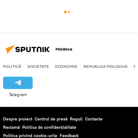
Moldova
POLITICĂ
SOCIETATE
ECONOMIE
REPUBLICA MOLDOVA
R
Telegram
Despre proiect
Centrul de presă
Reguli
Contacte
Reclamă
Politica de confidențialitate
Politica privind cookie-urile
Feedback