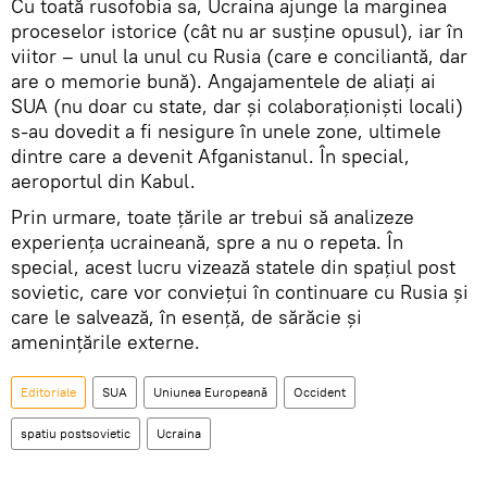
Cu toată rusofobia sa, Ucraina ajunge la marginea
proceselor istorice (cât nu ar susține opusul), iar în
viitor – unul la unul cu Rusia (care e conciliantă, dar
are o memorie bună). Angajamentele de aliați ai
SUA (nu doar cu state, dar și colaboraționiști locali)
s-au dovedit a fi nesigure în unele zone, ultimele
dintre care a devenit Afganistanul. În special,
aeroportul din Kabul.
Prin urmare, toate țările ar trebui să analizeze
experiența ucraineană, spre a nu o repeta. În
special, acest lucru vizează statele din spațiul post
sovietic, care vor conviețui în continuare cu Rusia și
care le salvează, în esență, de sărăcie și
amenințările externe.
Editoriale
SUA
Uniunea Europeană
Occident
spatiu postsovietic
Ucraina