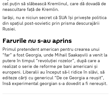
cel puțin să slăbească Kremlinul, care dă dovadă de
neascultare față de Kremlin.
Iarăși, nu e niciun secret că SUA își privește politica
din spațiul post-sovietic prin prisma descurajării
Rusiei.
Farurile nu s-au aprins
Primul pretendent american pentru crearea unui
“far” a fost Georgia, unde Mihail Saakașvili a venit la
putere în timpul “revoluției rozelor”, după care a
realizat o serie de reforme pe bani americani și
europeni. Liberalii au început să-l ridice în slăvi, să
editeze cărți cu genericul “De ce Georgia a reușit”,
însă experimental georgian s-a dovedit a fi nereușit.