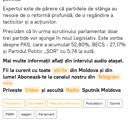
Expertul este de părere că partidele de stânga au
nevoie de o reformă profundă, de o regândire a
tacticilor și a acțiunilor.
Precizăm că în urma scrutinului parlamentar doar
trei partide vor ajunge în noul Legislativ. Este vorba
despre PAS, care a acumulat 52,80%, BECS - 27,17%
și Partidul Politic „ȘOR” cu 5,74 la sută.
Mai multe informații aflați din interviul audio atașat.
Fii la curent cu toate
știrile
din Moldova și din
lume! Abonează-te la canalul nostru din
Telegram 
>>>
Privește
Video
și ascultă
Radio
Sputnik Moldova
Podcasturi
Societate
Republica Moldova
Podcasturi
Opinie
PSRM
alegeri
Parlament