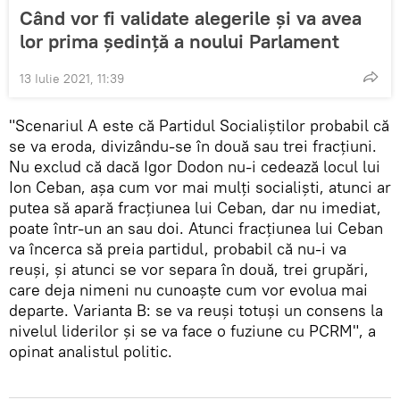
Când vor fi validate alegerile și va avea
lor prima ședință a noului Parlament
13 Iulie 2021, 11:39
"Scenariul A este că Partidul Socialiștilor probabil că
se va eroda, divizându-se în două sau trei fracțiuni.
Nu exclud că dacă Igor Dodon nu-i cedează locul lui
Ion Ceban, așa cum vor mai mulți socialiști, atunci ar
putea să apară fracțiunea lui Ceban, dar nu imediat,
poate într-un an sau doi. Atunci fracțiunea lui Ceban
va încerca să preia partidul, probabil că nu-i va
reuși, și atunci se vor separa în două, trei grupări,
care deja nimeni nu cunoaște cum vor evolua mai
departe. Varianta B: se va reuși totuși un consens la
nivelul liderilor și se va face o fuziune cu PCRM", a
opinat analistul politic.