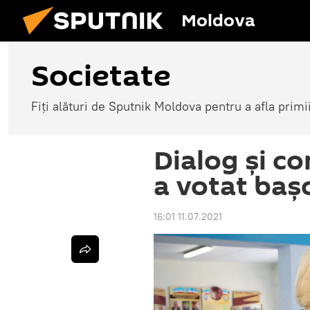
Moldova
Societate
Fiți alături de Sputnik Moldova pentru a afla primi
Dialog și c
a votat baș
16:01 11.07.2021