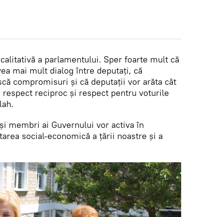
litativă a parlamentului. Sper foarte mult că
ea mai mult dialog între deputați, că
scă compromisuri și că deputații vor arăta cât
espect reciproc și respect pentru voturile
lah.
i și membri ai Guvernului vor activa în
tarea social-economică a țării noastre și a