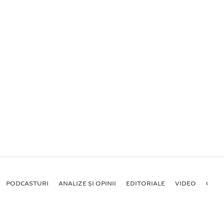
PODCASTURI
ANALIZE ȘI OPINII
EDITORIALE
VIDEO
GALE