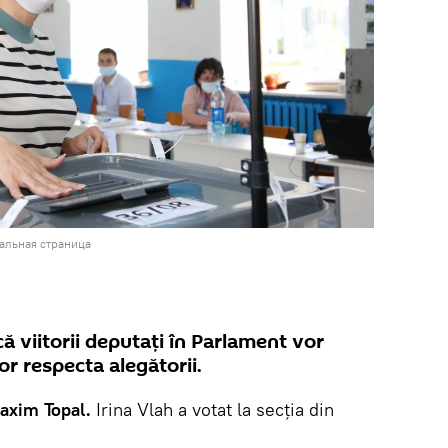
иальная страница
ă viitorii deputați în Parlament vor
r respecta alegătorii.
Maxim Topal.
Irina Vlah a votat la secția din