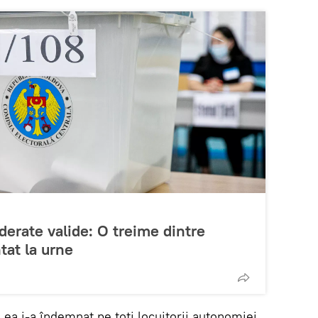
iderate valide: O treime dintre
tat la urne
, ea i-a îndemnat pe toți locuitorii autonomiei