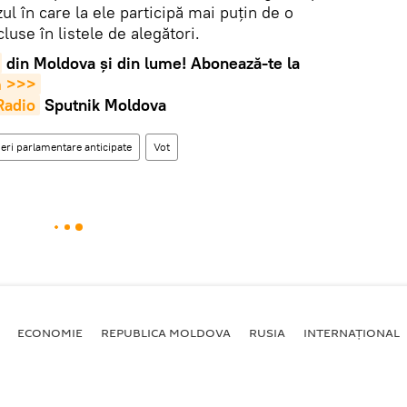
zul în care la ele participă mai puțin de o
luse în listele de alegători.
din Moldova și din lume! Abonează-te la
m >>>
Radio
Sputnik Moldova
eri parlamentare anticipate
Vot
ECONOMIE
REPUBLICA MOLDOVA
RUSIA
INTERNAȚIONAL