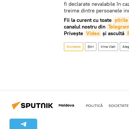
fi declarate nevalabile în ca
treime dintre persoanele inc
Fii la curent cu toate
știrile
canalul nostru din
Telegra
Privește
Video
și ascultă
Societate
Știri
Irina Vlah
Aleg
Moldova
POLITICĂ
SOCIETATE