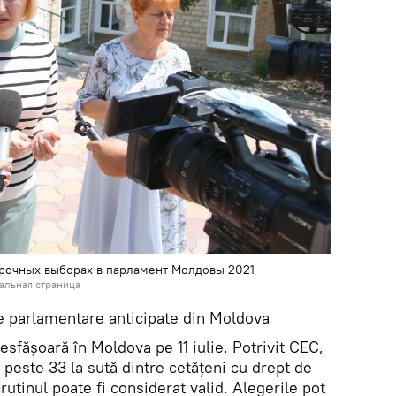
срочных выборах в парламент Молдовы 2021
иальная страница
ile parlamentare anticipate din Moldova
sfășoară în Moldova pe 11 iulie. Potrivit CEC,
e peste 33 la sută dintre cetățeni cu drept de
utinul poate fi considerat valid. Alegerile pot