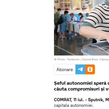
© Photo : Facebook / Ирина Влах. Офиц
Abonare
Șeful autonomiei speră c
căuta compromisuri și vo
COMRAT, 11 iul. - Sputnik, 
capitala autonomiei.