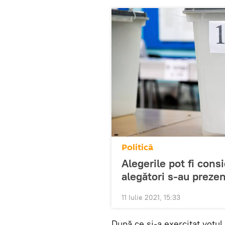
Politică
Alegerile pot fi cons
alegători s-au prezen
11 Iulie 2021, 15:33
După ce și-a exercitat votul