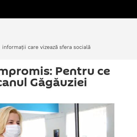
i informații care vizează sfera socială
ompromis: Pentru ce
canul Găgăuziei