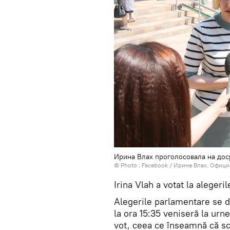
Ирина Влах проголосовала на до
© Photo : Facebook / Ирина Влах. Офиц
Irina Vlah a votat la aleger
Alegerile parlamentare se de
la ora 15:35 veniseră la urn
vot, ceea ce înseamnă că scr