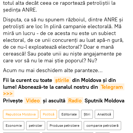
totul alta decât ceea ce raportează petroliștii la
ședința ANRE.
Disputa, ca să nu spunem războiul, dintre ANRE și
petroliști are loc în plină campanie electorală. Mă
miră un lucru - de ce acesta nu este un subiect
electoral, de ce unii concurenți au luat apă-n gură,
de ce nu-l exploatează electoral? Doar e mană
cerească! Sau poate unii au niște angajamente pe
care vor să nu le mai știe poporul? Nu?
Acum nu mai deschidem alte paranteze…
Fii la curent cu toate
știrile
din Moldova și din
lume! Abonează-te la canalul nostru din
Telegram 
>>>
Privește
Video
și ascultă
Radio
Sputnik Moldova
Republica Moldova
Politică
Editoriale
Știri
Analitică
Economie
petrolier
Produse petroliere
companie petrolieră