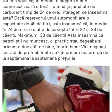
Tot el a spus că, în medie, o singură stație
comercializează o tonă - o tonă și jumătate de
carburant timp de 24 de ore. Înțelegeți ce înseamnă
asta? Dacă rezervorul unui automobil are o
capacitate de 45 de litri, asta înseamnă că, în medie,
în 24 de ore, o stație deservește între 22 și 33 de
clienți. Maximum, 33 de clienți! Asta înseamnă că
petroliștii nu muncesc, ci practic stau degeaba și
oricum o duc atât de bine, foarte bine! Vă imaginați
ce rată de profitabilitate au? Și oricum majorează de
la săptămâna la săptămână prețurile.