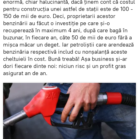
enormă, chiar halucinantă, dacă ținem cont că costul
pentru construcția unei astfel de stații este de 100 -
150 de mii de euro. Deci, proprietarii acestor
benzinării au făcut o investiție pe care și-o
recuperează în maximum 4 ani, după care bagă în
buzunar, în fiecare an, câte 50 de mii de euro fără a
mișca măcar un deget. Iar petroliștii care arendează
benzinăria respectivă includ cu nonșalanță aceste
cheltuieli în cost. Bună treabă! Așa business și-ar
dori fiecare dinte noi: niciun risc și un profit gras
asigurat an de an.