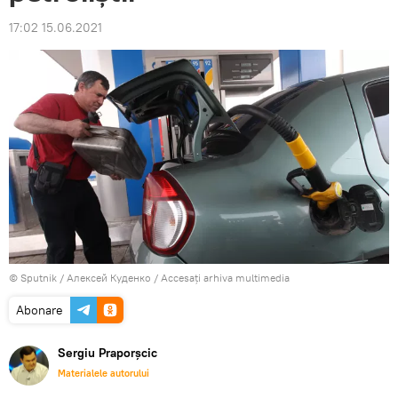
17:02 15.06.2021
© Sputnik / Алексей Куденко
/
Accesați arhiva multimedia
Abonare
Sergiu Praporșcic
Materialele autorului