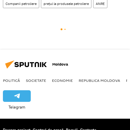
Companii petroliere
prețul la produsele petroliere
ANRE
Moldova
POLITICĂ
SOCIETATE
ECONOMIE
REPUBLICA MOLDOVA
R
Telegram
Despre proiect
Centrul de presă
Reguli
Contacte