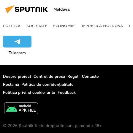
Moldova
POLITICĂ
SOCIETATE
ECONOMIE
REPUBLICA MOLDOVA
R
Telegram
Despre proiect
Centrul de presă
Reguli
Contacte
Reclamă
Politica de confidențialitate
Politica privind cookie-urile
Feedback
© 2026 Sputnik Toate drepturile sunt garantate. 18+