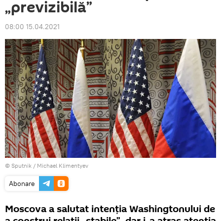
„previzibilă”
08:00 15.04.2021
© Sputnik / Michael Klimentyev
Abonare
Moscova a salutat intenţia Washingtonului de
a construi relații „stabile”, dar i-a atras atenţia