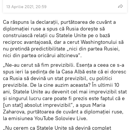
13 Aprilie 2021, 20:59
Ca răspuns la declarații, purtătoarea de cuvânt a
diplomației ruse a spus că Rusia dorește să
construiască relații cu Statele Unite pe o bază
reciproc avantajoasă, dar a cerut Washingtonului să
nu pretindă predictibilitate „nici din partea Rusiei,
nici din partea oricărui altcineva”.
„Ne-au cerut să fim previzibili. Esenţa a ceea ce s-a
spus ieri la ședința de la Casa Albă este că ei doresc
ca Rusia să devină un stat previzibil, cu politici
previzibile. De la cine auzim aceasta? În ultimii 10
ani, Statele Unite au devenit cel mai imprevizibil stat
și singurul lucru care poate fi prezis este faptul că e
[un stat] absolut imprevizibil”, a spus Maria
Zaharova, purtătoarea de cuvânt a diplomației ruse,
la emisiunea YouTube Soloviev Live.
„Nu cerem ca Statele Unite să devină complet