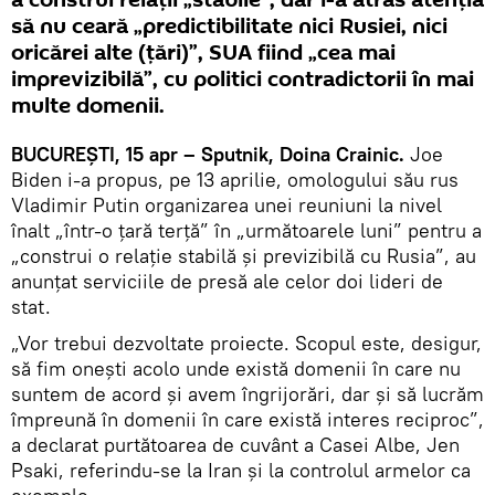
să nu ceară „predictibilitate nici Rusiei, nici
oricărei alte (ţări)”, SUA fiind „cea mai
imprevizibilă”, cu politici contradictorii în mai
multe domenii.
BUCUREŞTI, 15 apr – Sputnik, Doina Crainic.
Joe
Biden i-a propus, pe 13 aprilie, omologului său rus
Vladimir Putin organizarea unei reuniuni la nivel
înalt „într-o țară terță” în „următoarele luni” pentru a
„construi o relație stabilă și previzibilă cu Rusia”, au
anunțat serviciile de presă ale celor doi lideri de
stat.
„Vor trebui dezvoltate proiecte. Scopul este, desigur,
să fim oneşti acolo unde există domenii în care nu
suntem de acord și avem îngrijorări, dar și să lucrăm
împreună în domenii în care există interes reciproc”,
a declarat purtătoarea de cuvânt a Casei Albe, Jen
Psaki, referindu-se la Iran și la controlul armelor ca