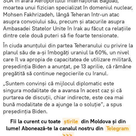
SUA în afara Aeroportului Internațional Bagdad,
moartea unui fizician specializat în domeniul nuclear,
Mohsen Fakhrizadeh, lângă Teheran într-un atac
asupra convoiului său, precum și atacurile asupra
Ambasadei Statelor Unite în Irak au făcut ca relațiile
dintre cele două puteri să fie foarte tensionate.
În ciuda anunțului din partea Teheranului cu privire la
planul său de a-și îmbogăți uraniul la 60%, un nivel
care îl va apropia de capacitatea de utilizare militară,
președinția Biden a anunțat, pe 13 aprilie, că rămâne
pregătită să continue negocierile cu Iranul.
„Suntem convinși că mijlocul diplomatic este
singura modalitate de a avansa în acest caz și că
purtarea de discuţii, chiar indirecte, este cea mai
bună modalitate de a ajunge la o soluție”, a spus
președinția Biden.
Fii la curent cu toate
știrile
din Moldova și din
lume! Abonează-te la canalul nostru din
Telegram 
>>>