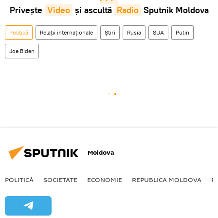
Privește
Video
și ascultă
Radio
Sputnik Moldova
Politică
Relații internaționale
Știri
Rusia
SUA
Putin
Joe Biden
Moldova
POLITICĂ
SOCIETATE
ECONOMIE
REPUBLICA MOLDOVA
R