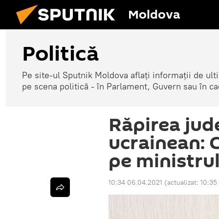
Moldova
Politică
Pe site-ul Sputnik Moldova aflați informații de u
pe scena politică - în Parlament, Guvern sau în cad
Răpirea jud
ucrainean: 
pe ministrul
10:34 06.04.2021
(actualizat:
10:35