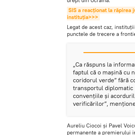
drept din Ucraina.
SIS a reacționat la răpirea 
instituția>>>
Legat de acest caz, instituții
punctele de trecere a fronti
„Ca răspuns la informaț
faptul că o mașină cu 
coridorul verde” fără c
transportul diplomatic 
convențiile și acorduril
verificărilor”, mențion
Aureliu Ciocoi și Pavel Voic
permanente a premierului in