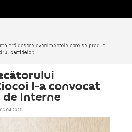
ltimă oră despre evenimentele care se produc
rul partidelor.
ecătorului
Ciocoi l-a convocat
 de Interne
 06.04.2021
)