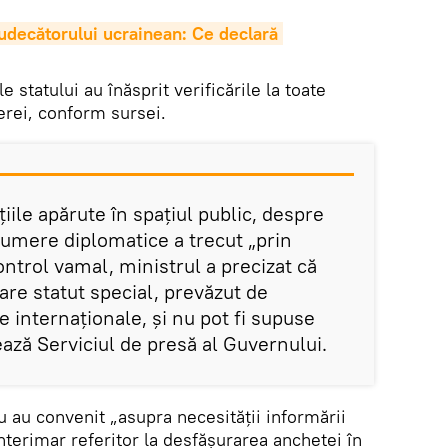
judecătorului ucrainean: Ce declară 
le statului au înăsprit verificările la toate
erei, conform sursei.
iile apărute în spațiul public, despre
numere diplomatice a trecut „prin
ontrol vamal, ministrul a precizat că
are statut special, prevăzut de
e internaționale, și nu pot fi supuse
ează Serviciul de presă al Guvernului.
u au convenit „asupra necesității informării
terimar referitor la desfășurarea anchetei în