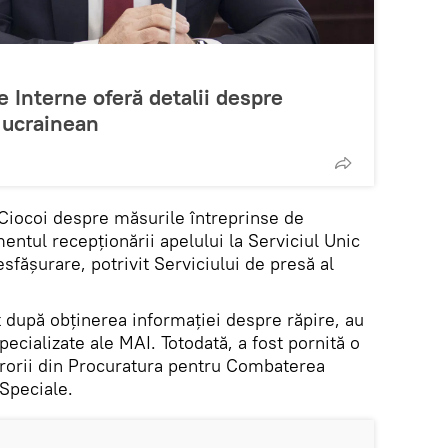
e Interne oferă detalii despre
i ucrainean
 Ciocoi despre măsurile întreprinse de
mentul recepționării apelului la Serviciul Unic
desfășurare, potrivit Serviciului de presă al
t după obținerea informației despre răpire, au
specializate ale MAI. Totodată, a fost pornită o
rorii din Procuratura pentru Combaterea
Speciale.