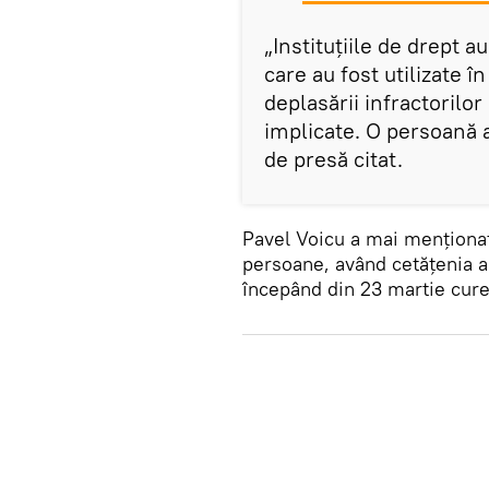
„Instituțiile de drept a
care au fost utilizate î
deplasării infractorilor
implicate. O persoană a
de presă citat.
Pavel Voicu a mai menționat 
persoane, având cetățenia alt
începând din 23 martie curent