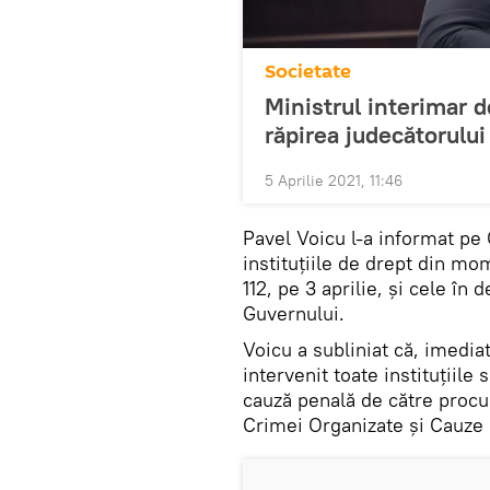
Societate
Ministrul interimar d
răpirea judecătorulu
5 Aprilie 2021, 11:46
Pavel Voicu l-a informat pe
instituțiile de drept din mo
112, pe 3 aprilie, și cele în 
Guvernului.
Voicu a subliniat că, imedia
intervenit toate instituțiile 
cauză penală de către procu
Crimei Organizate și Cauze 