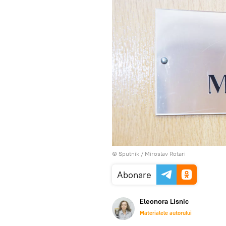
© Sputnik / Miroslav Rotari
Abonare
Eleonora Lisnic
Materialele autorului