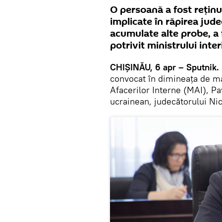
O persoană a fost reținut
implicate în răpirea jud
acumulate alte probe, a f
potrivit ministrului inte
CHIȘINĂU, 6 apr – Sputnik.
convocat în dimineața de marț
Afacerilor Interne (MAI), Pa
ucrainean, judecătorului Ni