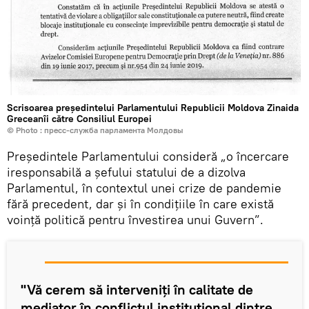
Scrisoarea președintelui Parlamentului Republicii Moldova Zinaida
Greceanîi către Consiliul Europei
© Photo : пресс-служба парламента Молдовы
Președintele Parlamentului consideră „o încercare
iresponsabilă a șefului statului de a dizolva
Parlamentul, în contextul unei crize de pandemie
fără precedent, dar și în condițiile în care există
voință politică pentru învestirea unui Guvern”.
"Vă cerem să interveniți în calitate de
mediator în conflictul instituțional dintre