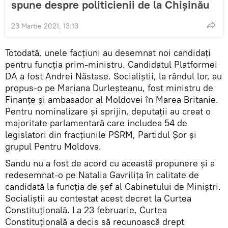
spune despre politicienii de la Chișinău
23 Martie 2021, 13:13
Totodată, unele facțiuni au desemnat noi candidați
pentru funcția prim-ministru. Candidatul Platformei
DA a fost Andrei Năstase. Socialiștii, la rândul lor, au
propus-o pe Mariana Durleșteanu, fost ministru de
Finanțe și ambasador al Moldovei în Marea Britanie.
Pentru nominalizare și sprijin, deputații au creat o
majoritate parlamentară care includea 54 de
legislatori din fracțiunile PSRM, Partidul Șor și
grupul Pentru Moldova.
Sandu nu a fost de acord cu această propunere și a
redesemnat-o pe Natalia Gavrilița în calitate de
candidată la funcția de șef al Cabinetului de Miniștri.
Socialiștii au contestat acest decret la Curtea
Constituțională. La 23 februarie, Curtea
Constituțională a decis să recunoască drept