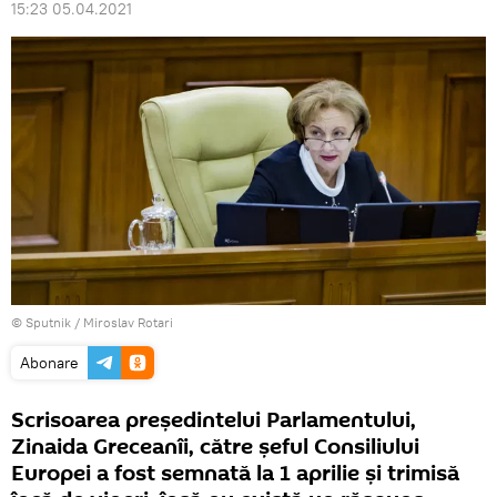
15:23 05.04.2021
© Sputnik / Miroslav Rotari
Abonare
Scrisoarea președintelui Parlamentului,
Zinaida Greceanîi, către șeful Consiliului
Europei a fost semnată la 1 aprilie și trimisă