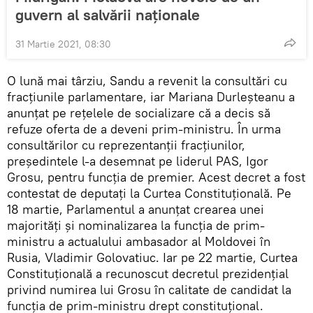
guvern al salvării naționale
31 Martie 2021, 08:30
O lună mai târziu, Sandu a revenit la consultări cu
fracțiunile parlamentare, iar Mariana Durleșteanu a
anunțat pe rețelele de socializare că a decis să
refuze oferta de a deveni prim-ministru. În urma
consultărilor cu reprezentanții fracțiunilor,
președintele l-a desemnat pe liderul PAS, Igor
Grosu, pentru funcția de premier. Acest decret a fost
contestat de deputați la Curtea Constituțională. Pe
18 martie, Parlamentul a anunțat crearea unei
majorități și nominalizarea la funcția de prim-
ministru a actualului ambasador al Moldovei în
Rusia, Vladimir Golovatiuc. Iar pe 22 martie, Curtea
Constituțională a recunoscut decretul prezidențial
privind numirea lui Grosu în calitate de candidat la
funcția de prim-ministru drept constituțional.