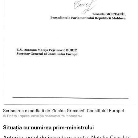
Scrisoarea expediată de Zinaida Greceanîi Consiliului Europei
© Photo : пресс-служба парламента Молдовы
Situația cu numirea prim-ministrului
Anterior, votul de încredere pentru Natalia Gavrilița,