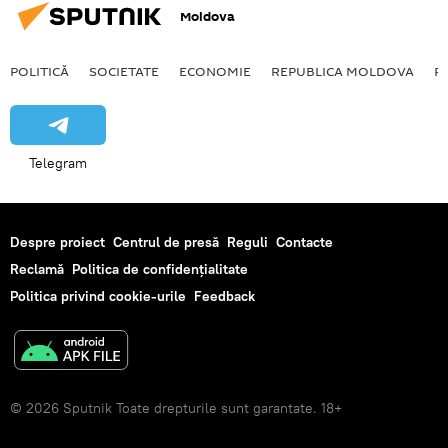
Moldova
POLITICĂ
SOCIETATE
ECONOMIE
REPUBLICA MOLDOVA
R
Telegram
Despre proiect
Centrul de presă
Reguli
Contacte
Reclamă
Politica de confidențialitate
Politica privind cookie-urile
Feedback
© 2026 Sputnik Toate drepturile sunt garantate. 18+