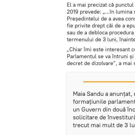
El a mai precizat că punctul
2019 prevede: „...în lumina s
Președintelui de a avea cons
fie privite drept căi de a ep
sau de a debloca procedura 
termenului de 3 luni, înaint
„Chiar îmi este interesant 
Parlamentul se va întruni ș
decret de dizolvare”, a mai 
Maia Sandu a anunțat, 
formațiunile parlament
un Guvern din două înce
solicitare de învestitu
trecut mai mult de 3 lu