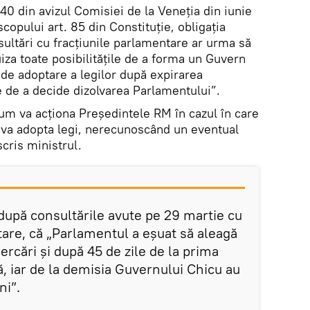
 40 din avizul Comisiei de la Veneția din iunie
copului art. 85 din Constituție, obligația
ultări cu fracțiunile parlamentare ar urma să
uiza toate posibilitățile de a forma un Guvern
de adoptare a legilor după expirarea
e de a decide dizolvarea Parlamentului”.
cum va acționa Președintele RM în cazul în care
i va adopta legi, nerecunoscând un eventual
scris ministrul.
după consultările avute pe 29 martie cu
are, că „Parlamentul a eșuat să aleagă
rcări și după 45 de zile de la prima
ră, iar de la demisia Guvernului Chicu au
ni”.