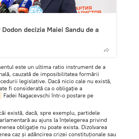
 Dodon decizia Maiei Sandu de a
mentul este un ultima ratio instrument de a
onală, cauzată de imposibilitatea formării
edurii legislative. Dacă nicio cale nu există,
te fi considerată ca o obligație a
t
Fadei Nagacevschi într-o postare pe
 căi există, dacă, spre exemplu, partidele
arlamentară au ajuns la înțelegerea privind
enea obligație nu poate exista. Dizolvarea
nea caz și adâncirea crizei constituționale sau