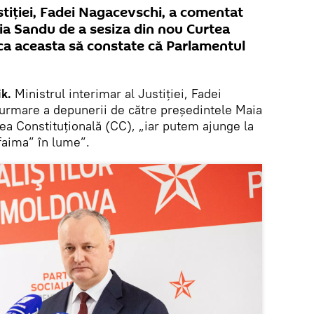
ustiției, Fadei Nagacevschi, a comentat
ia Sandu de a sesiza din nou Curtea
 ca aceasta să constate că Parlamentul
k.
Ministrul interimar al Justiției, Fadei
 urmare a depunerii de către președintele Maia
tea Constituțională (CC), „iar putem ajunge la
,faima” în lume”.