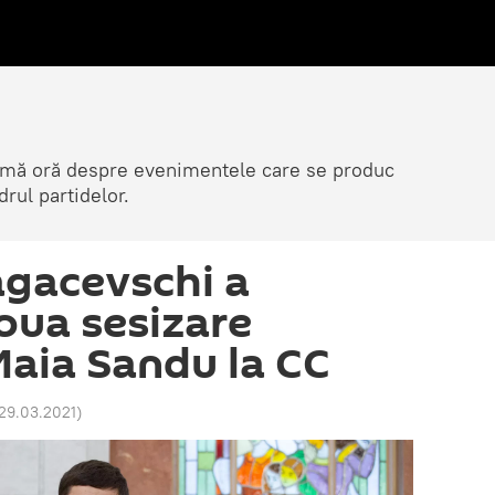
ltimă oră despre evenimentele care se produc
rul partidelor.
agacevschi a
oua sesizare
aia Sandu la CC
 29.03.2021
)