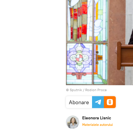
© Sputnik / Rodion Proca
Abonare
Eleonora Lisnic
Materialele autorului