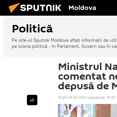
Moldova
Politică
Pe site-ul Sputnik Moldova aflați informații de u
pe scena politică - în Parlament, Guvern sau în cad
Ministrul N
comentat n
depusă de M
19:29 29.03.2021
(actualizat:
19:30