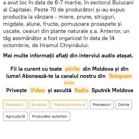
a avut loc în data de 6-7 martie, în sectorul Buiucani
al Capitalei. Peste 70 de producători și-au expus
producția la vânzare - miere, prune, struguri,
migdale, alune, fructe, pomușoare proaspete și
uscate, ceaiuri din plante naturale ș.a. Anterior, un
tâg asemănător a fost organizat în data de 14
octombrie, de Hramul Chișinăului.
Mai multe informații aflați din interviul audio atașat.
Fii la curent cu toate
știrile
din Moldova și din
lume! Abonează-te la canalul nostru din
Telegram 
>>>
Privește
Video
și ascultă
Radio
Sputnik Moldova
Podcasturi
Societate
Republica Moldova
Podcasturi
Opinie
Agricultură
Producător autohton