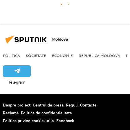
Moldova
POLITICĂ
SOCIETATE
ECONOMIE
REPUBLICA MOLDOVA
R
Telegram
Despre proiect
Centrul de presă
Reguli
Contacte
Reclamă
Politica de confidențialitate
Politica privind cookie-urile
Feedback