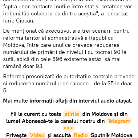
fapt a unor contacte inutile între stat și cetățean vor
îmbunătăți colaborarea dintre aceștia", a remarcat
Iurie Ciocan.
De menționat că executivul are trei scenarii pentru
reforma teritorial administrativă a Republicii
Moldova, între care unul ce prevede reducerea
numărului de primării de nivelul I cu tocmai 90 la
sută, adică din cele 896 existente astăzi să mai
rămână doar 93.
Reforma preconizată de autoritățile centrale prevede
și reducerea numărului de raioane - de la 35 la doar
5.
Mai multe informații aflați din interviul audio atașat.
Fii la curent cu toate
știrile
din Moldova și din
lume! Abonează-te la canalul nostru din
Telegram 
>>>
Privește
Video
și ascultă
Radio
Sputnik Moldova