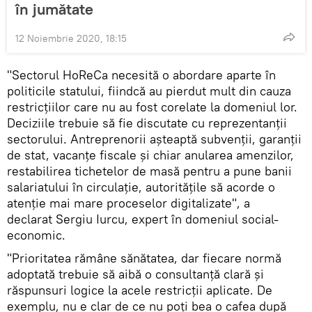
în jumătate
12 Noiembrie 2020, 18:15
"Sectorul HoReCa necesită o abordare aparte în
politicile statului, fiindcă au pierdut mult din cauza
restricțiilor care nu au fost corelate la domeniul lor.
Deciziile trebuie să fie discutate cu reprezentanții
sectorului. Antreprenorii așteaptă subvenții, garanții
de stat, vacanțe fiscale și chiar anularea amenzilor,
restabilirea tichetelor de masă pentru a pune banii
salariatului în circulație, autoritățile să acorde o
atenție mai mare proceselor digitalizate", a
declarat Sergiu Iurcu, expert în domeniul social-
economic.
"Prioritatea rămâne sănătatea, dar fiecare normă
adoptată trebuie să aibă o consultanță clară și
răspunsuri logice la acele restricții aplicate. De
exemplu, nu e clar de ce nu poți bea o cafea după