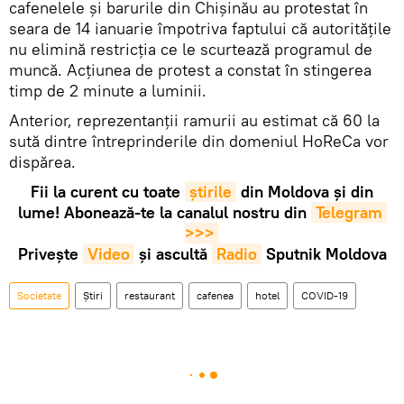
cafenelele și barurile din Chișinău au protestat în
seara de 14 ianuarie împotriva faptului că autoritățile
nu elimină restricția ce le scurtează programul de
muncă. Acțiunea de protest a constat în stingerea
timp de 2 minute a luminii.
Anterior, reprezentanții ramurii au estimat că 60 la
sută dintre întreprinderile din domeniul HoReCa vor
dispărea.
Fii la curent cu toate
știrile
din Moldova și din
lume! Abonează-te la canalul nostru din
Telegram 
>>>
Privește
Video
și ascultă
Radio
Sputnik Moldova
Societate
Știri
restaurant
cafenea
hotel
COVID-19