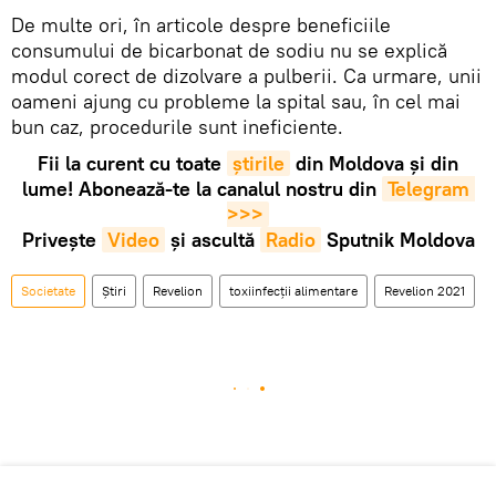
De multe ori, în articole despre beneficiile
consumului de bicarbonat de sodiu nu se explică
modul corect de dizolvare a pulberii. Ca urmare, unii
oameni ajung cu probleme la spital sau, în cel mai
bun caz, procedurile sunt ineficiente.
Fii la curent cu toate
știrile
din Moldova și din
lume! Abonează-te la canalul nostru din
Telegram 
>>>
Privește
Video
și ascultă
Radio
Sputnik Moldova
Societate
Știri
Revelion
toxiinfecții alimentare
Revelion 2021