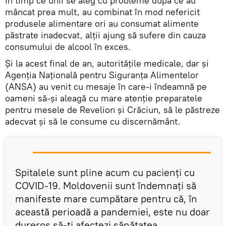
În timp ce unii se aleg cu probleme după ce au
mâncat prea mult, au combinat în mod nefericit
produsele alimentare ori au consumat alimente
păstrate inadecvat, alții ajung să sufere din cauza
consumului de alcool în exces.
Și la acest final de an, autoritățile medicale, dar și
Agenţia Naţională pentru Siguranţa Alimentelor
(ANSA) au venit cu mesaje în care-i îndeamnă pe
oameni să-și aleagă cu mare atenție preparatele
pentru mesele de Revelion și Crăciun, să le păstreze
adecvat și să le consume cu discernământ.
Spitalele sunt pline acum cu pacienți cu
COVID-19. Moldovenii sunt îndemnați să
manifeste mare cumpătare pentru că, în
această perioadă a pandemiei, este nu doar
dureros să-ți afectezi sănătatea