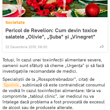
Societate
Pericol de Revelion: Cum devin toxice
salatele „Olivie”, „Șuba” și „Vinegret”
22 Decembrie 2019, 08:00
Totuși, în cazul unei toxiinfecții alimentare severe,
oamenii sunt sfătuiți să cheme „Urgența” și să facă
investigațiile recomandate de medici.
Specialiștii de la „Rosspotrebnadzor”, citați de
Sputnik
, subliniază că este contraindicat consumul
de vodkă în cazul toxiinfecției alimentare: tăria va
compromite „tabloul clinic”, iar medicul nu va
înțelege dacă problema a fost provocată de excesul
de alcool sau de produsele alterate.