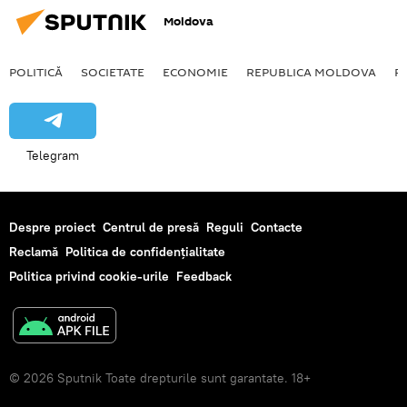
Moldova
POLITICĂ
SOCIETATE
ECONOMIE
REPUBLICA MOLDOVA
R
Telegram
Despre proiect
Centrul de presă
Reguli
Contacte
Reclamă
Politica de confidențialitate
Politica privind cookie-urile
Feedback
© 2026 Sputnik Toate drepturile sunt garantate. 18+