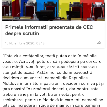
Primele informații prezentate de CEC
despre scrutin
15 Noiembrie 2020, 08:18
”Este ziua cetățenilor, toată putea este în mâinile
voastre. Azi aveți puterea să-i pedepsiți pe cei care
v-au mințit, v-au furat, care v-au sărăcit sau v-au
alungat de acasă. Astăzi noi cu dumneavoastră
decidem cum vor trăi oamenii din Republica
Moldova în următorii patru ani, decidem cum va păși
țara noastră în următorul deceniu, dar pentru asta
trebuie să ieșim la vot. Eu am votat pentru
schimbare, pentru o Moldovă în care toți oamenii se
uită cu încredere în ziua de mâine, în care oamenii