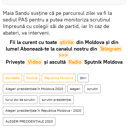
Maia Sandu susține că pe parcursul zilei va fi la
sediul PAS pentru a putea monitoriza scrutinul
împreună cu colegii săi de partid, iar în caz de
abateri, va interveni.
Fii la curent cu toate
știrile
din Moldova și din
lume! Abonează-te la canalul nostru din
Telegram 
>>>
Privește
Video
și ascultă
Radio
Sputnik Moldova
Societate
Politică
Republica Moldova
Știri
Alegeri prezidențiale în Moldova 2020
alegeri
scrutin
turul doi de scrutin
scrutin prezidenţial
Alegeri prezidenţiale în Republica Moldova - 2020
ALEGERI PREZIDENȚIALE 2020