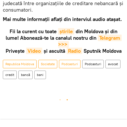
judecată între organizațiile de creditare nebancară și
consumatori.
Mai multe informații aflați din interviul audio atașat.
Fii la curent cu toate
știrile
din Moldova și din
lume! Abonează-te la canalul nostru din
Telegram 
>>>
Privește
Video
și ascultă
Radio
Sputnik Moldova
Republica Moldova
Societate
Podcasturi
Podcasturi
avocat
credit
bancă
bani