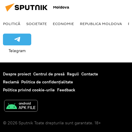
Moldova
POLITICĂ
SOCIETATE
ECONOMIE
REPUBLICA MOLDOVA
R
Telegram
Despre proiect
Centrul de presă
Reguli
Contacte
Reclamă
Politica de confidențialitate
Politica privind cookie-urile
Feedback
© 2026 Sputnik Toate drepturile sunt garantate. 18+