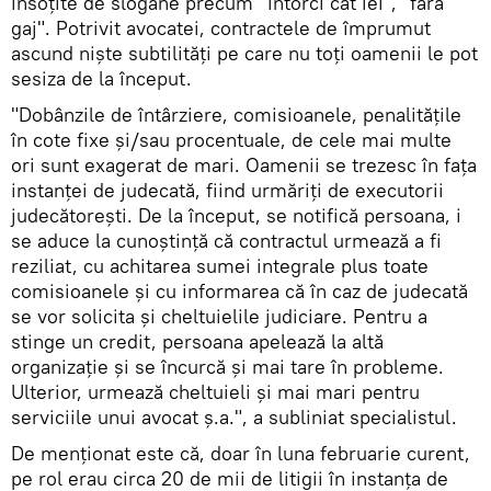
însoțite de slogane precum "întorci cât iei", "fără
gaj". Potrivit avocatei, contractele de împrumut
ascund niște subtilități pe care nu toți oamenii le pot
sesiza de la început.
"Dobânzile de întârziere, comisioanele, penalitățile
în cote fixe și/sau procentuale, de cele mai multe
ori sunt exagerat de mari. Oamenii se trezesc în fața
instanței de judecată, fiind urmăriți de executorii
judecătorești. De la început, se notifică persoana, i
se aduce la cunoștință că contractul urmează a fi
reziliat, cu achitarea sumei integrale plus toate
comisioanele și cu informarea că în caz de judecată
se vor solicita și cheltuielile judiciare. Pentru a
stinge un credit, persoana apelează la altă
organizație și se încurcă și mai tare în probleme.
Ulterior, urmează cheltuieli și mai mari pentru
serviciile unui avocat ș.a.", a subliniat specialistul.
De menționat este că, doar în luna februarie curent,
pe rol erau circa 20 de mii de litigii în instanța de